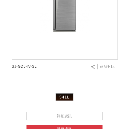
微波爐
五門(左右開)
四門對開除菌冰箱
無孔槽系列介紹
RACTIVE Air系列
空氣清淨機
冷專型
自動除菌離子除濕機
新型冠狀病毒抑制實證
電風扇系列
AQUOS 2K FHD
AQUOS 8K 第三代
商用設備
水活力美容保濕器
美髮造型
高科技鞋履賦活器
防護用品系列
零水鍋
機械轉盤微波爐
飲品
四門
左右開除菌冰箱
無孔槽洗衣機
羽量級無線快充吸塵器
FAQ
自動除菌離子產生器
故障代碼查詢
高效除濕機
自動除菌離子實證
DC直流馬達立扇
暖風系列
8K影像技術展現
商用解決方案
耗材配件
吹風機
頭皮調理
低反射蛾眼面罩
保溫/冷藏系列
電子平板微波爐
咖啡機
淨水器
三門
滾筒洗衣機/乾衣機
無孔槽洗衣機
AIoT智慧聯網除濕機
J-TECH空調技術
3D清淨循環扇
多功能暖烘機
FAQ
商用顯示器
正負離子造型器
頭皮手持按摩器
FAQ
TEKION COOLER 科技酷冷袋
電子轉盤微波爐
Soda Presso氣泡水機
超淨系列淨水器
FAQ
雙門
直立變頻洗衣機
左右開冰箱
乾淨方美學除濕機
空氣清淨機結合捕蚊技術
涼暖離子扇
PCI 自動除菌離子
商用投影機
商用微波爐
美容家電
淨水器濾芯
iBarista 智慧咖啡機
超音波清洗棒
無線吸塵器
自動除菌離子技術
SJ-GD54V-SL
商品對比
觸控式電子白板
商用空氣清淨機
零水鍋
拼接電視牆
水波爐
541L
DirectView LED
詳細資訊
購買通路