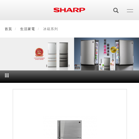
移
至
主
內
首頁
最新消息
生活家電
會員登入/註冊
冰箱系列
會員中心
顧客服務
夏普可購樂線上
容
居家影視
電視/顯示器系列
空氣淨化
空氣淨化系列
生活家電
AQUOS 8K
影音週邊
冰箱系列
廚房調理
Purefit空氣美學機
冷暖空調系列
AQUOS XLED
藍牙音響
技術
水波爐
生活用品
冷凍庫
技術
AIoT智慧空氣清淨機
冷暖型
除濕機系列
AQUOS QLED
夏普量子臻原色
照明系列
美容系列
AIoT智慧水波爐
烹飪
六門
冰箱系列介紹
清洗系列
水活力空氣清淨機
AIoT智慧空調
2合1空氣清淨除濕機
技術
AQUOS 4K UHD
AQUOS XLED
美容保濕
行動裝置
LED吸頂燈
鞋體保養系列
水波爐
AIoT智慧零水鍋