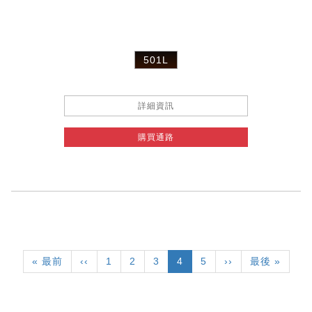
501L
詳細資訊
購買通路
Pagination
First
« 最前
Previous
‹‹
頁
1
頁
2
頁
3
目
4
頁
5
下
››
Last
最後 »
page
page
面
面
面
前
面
一
page
頁
頁
面