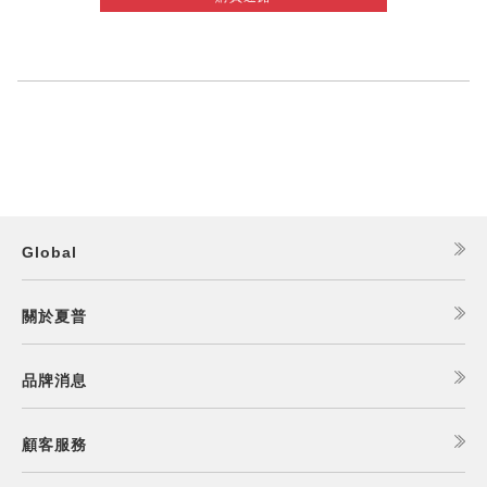
Global
關於夏普
品牌消息
顧客服務