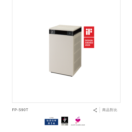
FP-S90T
商品對比