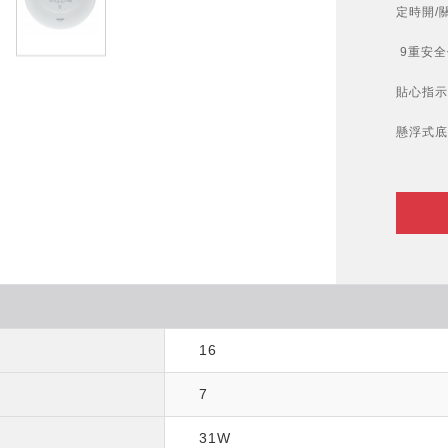
定時開/關機
9重安全
貼心指示
懸浮式底
16
7
31W