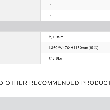
○
○
約1.95m
L360*W470*H1150mm(最高)
約5.8kg
O OTHER RECOMMENDED PRODUC