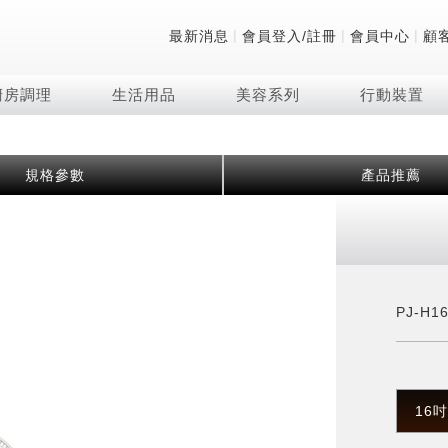
|
|
|
最新消息
會員登入/註冊
會員中心
顧
廚房調理
生活用品
美容系列
行動裝置
技術
除濕機系列
清洗系列
微波爐
防護用品系列
頭皮調理
技術
RACTIVE Air系列
飲品
保溫/冷藏系列
FAQ
規格參數
產品推薦
夏普量子臻原色
2合1空氣清淨除濕機
無孔槽系列介紹
機械轉盤微波爐
低反射蛾眼面罩
頭皮手持按摩器
新型冠狀病毒抑制實
羽量級無線快充吸塵
咖啡機
TEKION COOLER
美容家電
AQUOS XLED
自動除菌離子除濕機
無孔槽洗衣機
電子平板微波爐
自動除菌離子實證
Soda Presso氣泡水
AQUOS 8K 第三代
高效除濕機
滾筒洗衣機/乾衣機
電子轉盤微波爐
J-TECH空調技術
8K影像技術展現
AIoT智慧聯網除濕機
直立變頻洗衣機
空氣清淨機結合捕蚊
乾淨方美學除濕機
超音波清洗棒
自動除菌離子技術
PJ-H1
FAQ
PCI 自動除菌離子
16吋