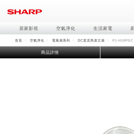
移
至
主
內
居家影視
空氣淨化
生活家電
容
首頁
空氣淨化
電風扇系列
DC直流馬達立扇
PJ-H16PGC
電視/顯示器系列
空氣淨化系列
冰箱系列
水波爐
照明系列
美容保濕
商用解決方案
影音週邊
冷暖空調系列
技術
烹飪
鞋體保養系列
美髮造型
商品詳情
AQUOS 8K
Purefit空氣美學機
冷凍庫
AIoT智慧水波爐
LED吸頂燈
水活力美容保濕器
商用顯示器
藍牙音響
冷暖型
冰箱系列介紹
AIoT智慧零水鍋
高科技鞋履賦活器
吹風機
商用微波爐
AQUOS XLED
AIoT智慧空氣清淨機
六門
水波爐
商用投影機
AIoT智慧空調
四門對開除菌冰箱
零水鍋
正負離子造型器
商用空氣清淨機
AQUOS QLED
水活力空氣清淨機
五門(左右開)
觸控式電子白板
冷專型
左右開除菌冰箱
AQUOS 4K UHD
空氣清淨機
四門
拼接電視牆
故障代碼查詢
AQUOS 2K FHD
自動除菌離子產生器
三門
DirectView LED
雙門
電風扇系列
FAQ
淨水器
暖風系列
FAQ
DC直流馬達立扇
無孔槽洗衣機
超淨系列淨水器
多功能暖烘機
iBarista 智慧咖啡機
3D清淨循環扇
左右開冰箱
淨水器濾芯
零水鍋
涼暖離子扇
無線吸塵器
水波爐