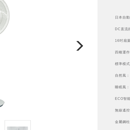
日本自動
DC直流
16吋扇
四種運作
標準模式
自然風：
睡眠風：
ECO智
無線遙控
金屬鋼柱