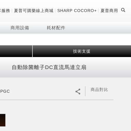
|
|
|
客服務
夏普可購樂線上商城
SHARP COCORO+
夏普商用
商用設備
耗材配件
技術支援
證
器
 科技酷冷袋
機
自動除菌離子DC直流馬達立扇
技術
商品對比
6PGC