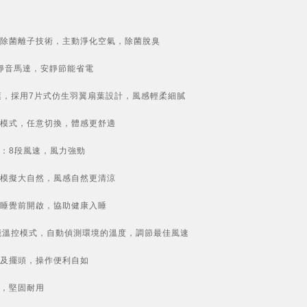
除菌離子技術，主動淨化空氣，除菌脫臭
靜音馬達，安靜節能省電
葉，採用7片式仿生羽翼扇葉設計，風感輕柔細膩
模式，任意切換，體感更舒適
：8段風速，風力強勁
模擬大自然，風感自然更清涼
睡覺前開啟，協助健康入睡
能溫控模式，自動偵測環境的溫度，調節最佳風速
及擺頭，操作便利自如
，堅固耐用