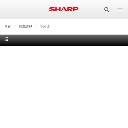
移
至
主
內
首頁
最新消息
廚房調理
會員登入/註冊
微波爐
會員中心
顧客服務
夏普可購樂線上
容
居家影視
電視/顯示器系列
空氣淨化
空氣淨化系列
生活家電
AQUOS 8K
影音週邊
冰箱系列
廚房調理
Purefit空氣美學機
冷暖空調系列
AQUOS XLED
藍牙音響
技術
水波爐
生活用品
冷凍庫
技術
AIoT智慧空氣清淨機
冷暖型
除濕機系列
AQUOS QLED
夏普量子臻原色
照明系列
美容系列
AIoT智慧水波爐
烹飪
六門
冰箱系列介紹
清洗系列
水活力空氣清淨機
AIoT智慧空調
2合1空氣清淨除濕機
技術
AQUOS 4K UHD
AQUOS XLED
美容保濕
行動裝置
LED吸頂燈
鞋體保養系列
水波爐
AIoT智慧零水鍋