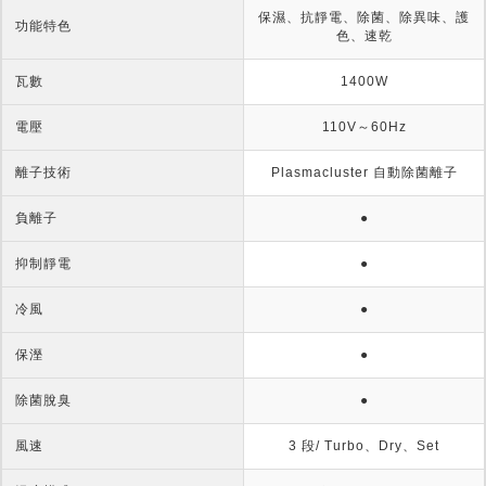
保濕、抗靜電、除菌、除異味、護
功能特色
色、速乾
瓦數
1400W
電壓
110V～60Hz
離子技術
Plasmacluster 自動除菌離子
負離子
●
抑制靜電
●
冷風
●
保溼
●
除菌脫臭
●
風速
3 段/ Turbo、Dry、Set