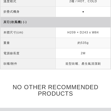
溫度模式
2種 / HOT、COLD
折疊式機身
●
其它(吹風機) (-)
本體尺寸(cm)
H209 × D243 x W84
重量
約535g
電源線長度
2M
吹嘴/附件
造型吹嘴、產生氣清潔刷
NO OTHER RECOMMENDED
PRODUCTS