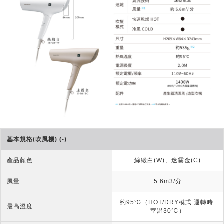
基本規格(吹風機) (-)
產品顏色
絲緞白(W)、迷霧金(C)
風量
5.6m3/分
約95℃（HOT/DRY模式 運轉時 
最高溫度
室温30℃）