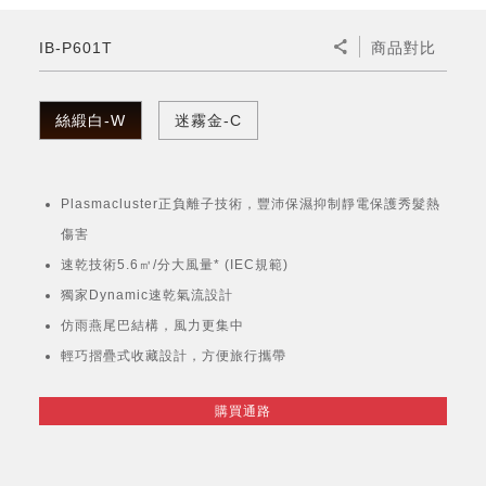
微波爐
五門(左右開)
四門對開除菌冰箱
無孔槽系列介紹
RACTIVE Air系列
空氣清淨機
冷專型
自動除菌離子除濕機
新型冠狀病毒抑制實證
電風扇系列
AQUOS 2K FHD
AQUOS 8K 第三代
商用設備
水活力美容保濕器
IB-P601T
商品對比
美髮造型
高科技鞋履賦活器
防護用品系列
零水鍋
機械轉盤微波爐
飲品
四門
左右開除菌冰箱
無孔槽洗衣機
羽量級無線快充吸塵器
FAQ
自動除菌離子產生器
故障代碼查詢
高效除濕機
自動除菌離子實證
DC直流馬達立扇
暖風系列
8K影像技術展現
商用解決方案
耗材配件
吹風機
頭皮調理
低反射蛾眼面罩
保溫/冷藏系列
電子平板微波爐
咖啡機
淨水器
三門
滾筒洗衣機/乾衣機
無孔槽洗衣機
絲緞白-W
迷霧金-C
AIoT智慧聯網除濕機
J-TECH空調技術
3D清淨循環扇
多功能暖烘機
FAQ
商用顯示器
正負離子造型器
頭皮手持按摩器
FAQ
TEKION COOLER 科技酷冷袋
電子轉盤微波爐
Soda Presso氣泡水機
超淨系列淨水器
FAQ
雙門
直立變頻洗衣機
左右開冰箱
乾淨方美學除濕機
空氣清淨機結合捕蚊技術
涼暖離子扇
PCI 自動除菌離子
Plasmacluster正負離子技術，豐沛保濕抑制靜電保護秀髮熱
商用投影機
商用微波爐
美容家電
淨水器濾芯
iBarista 智慧咖啡機
超音波清洗棒
無線吸塵器
自動除菌離子技術
傷害
觸控式電子白板
商用空氣清淨機
速乾技術5.6㎥/分大風量* (IEC規範)
零水鍋
獨家Dynamic速乾氣流設計
拼接電視牆
仿雨燕尾巴結構，風力更集中
水波爐
輕巧摺疊式收藏設計，方便旅行攜帶
DirectView LED
購買通路