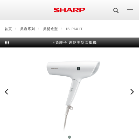
移
至
主
內
首頁
最新消息
美容系列
會員登入/註冊
美髮造型
會員中心
IB-P601T
顧客服務
夏普可購樂線上
容
正負離子 速乾美型吹風機
居家影視
電視/顯示器系列
空氣淨化
空氣淨化系列
生活家電
AQUOS 8K
影音週邊
冰箱系列
廚房調理
Purefit空氣美學機
冷暖空調系列
AQUOS XLED
藍牙音響
技術
水波爐
生活用品
冷凍庫
技術
AIoT智慧空氣清淨機
冷暖型
除濕機系列
AQUOS QLED
夏普量子臻原色
照明系列
美容系列
AIoT智慧水波爐
烹飪
六門
冰箱系列介紹
清洗系列
水活力空氣清淨機
AIoT智慧空調
2合1空氣清淨除濕機
技術
AQUOS 4K UHD
AQUOS XLED
美容保濕
行動裝置
LED吸頂燈
鞋體保養系列
水波爐
AIoT智慧零水鍋