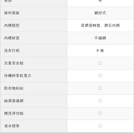
變頻
有
操作面板
觸控式
內槽類型
星鑽迴轉盤、鑽石內槽
內槽材質
不鏽鋼
洗衣行程
8 種
兒童安全鎖
〇
待機時零耗電力
〇
防衣物糾結
〇
絲屑過濾網
〇
槽洗淨功能
〇
省水標章
〇