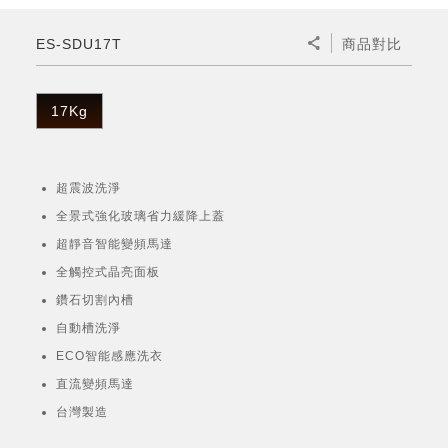
微波爐
五門(左右開)
四門對開除菌冰箱
無孔槽系列介紹
RACTIVE Air系列
空氣清淨機
冷專型
自動除菌離子除濕機
新型冠狀病毒抑制實證
電風扇系列
AQUOS 2K FHD
AQUOS 8K 第三代
商用設備
水活力美容保濕器
ES-SDU17T
商品對比
美髮造型
高科技鞋履賦活器
防護用品系列
零水鍋
機械轉盤微波爐
飲品
四門
左右開除菌冰箱
無孔槽洗衣機
羽量級無線快充吸塵器
FAQ
自動除菌離子產生器
故障代碼查詢
高效除濕機
自動除菌離子實證
DC直流馬達立扇
暖風系列
8K影像技術展現
商用解決方案
耗材配件
吹風機
頭皮調理
低反射蛾眼面罩
保溫/冷藏系列
電子平板微波爐
咖啡機
淨水器
三門
滾筒洗衣機/乾衣機
無孔槽洗衣機
17Kg
AIoT智慧聯網除濕機
J-TECH空調技術
3D清淨循環扇
多功能暖烘機
FAQ
商用顯示器
正負離子造型器
頭皮手持按摩器
FAQ
TEKION COOLER 科技酷冷袋
電子轉盤微波爐
Soda Presso氣泡水機
超淨系列淨水器
FAQ
雙門
直立變頻洗衣機
左右開冰箱
乾淨方美學除濕機
空氣清淨機結合捕蚊技術
涼暖離子扇
PCI 自動除菌離子
超震波洗淨
商用投影機
商用微波爐
美容家電
淨水器濾芯
iBarista 智慧咖啡機
超音波清洗棒
無線吸塵器
自動除菌離子技術
全景式強化玻璃省力緩降上蓋
觸控式電子白板
商用空氣清淨機
超靜音智能變頻馬達
零水鍋
全觸控式晶亮面板
拼接電視牆
鑽石切割內槽
水波爐
自動槽洗淨
DirectView LED
ECO智能感應洗衣
直流變頻馬達
台灣製造