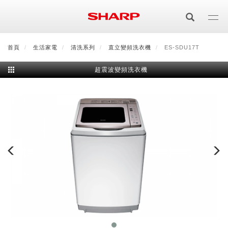
移
至
主
內
首頁
最新消息
生活家電
會員登入/註冊
清洗系列
會員中心
直立變頻洗衣機
顧客服務
ES-SDU17T
夏普可購樂線上
容
超震波變頻洗衣機
居家影視
電視/顯示器系列
空氣淨化
空氣淨化系列
生活家電
AQUOS 8K
影音週邊
冰箱系列
廚房調理
Purefit空氣美學機
冷暖空調系列
AQUOS XLED
藍牙音響
技術
水波爐
生活用品
冷凍庫
技術
AIoT智慧空氣清淨機
冷暖型
除濕機系列
AQUOS QLED
夏普量子臻原色
照明系列
美容系列
AIoT智慧水波爐
烹飪
六門
冰箱系列介紹
清洗系列
水活力空氣清淨機
AIoT智慧空調
2合1空氣清淨除濕機
技術
AQUOS 4K UHD
AQUOS XLED
美容保濕
行動裝置
LED吸頂燈
鞋體保養系列
水波爐
AIoT智慧零水鍋