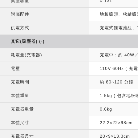
集塵容量
0.13L
附屬配件
地板吸頭、狹縫吸
供電方式
充電式鋰電池組、1
其它(吸塵器) (-)
耗電量(充電器)
充電中：約 40W
電壓
110V 60Hz ( 充電
充電時間
約 80~120 分鐘
本體重量
1.5kg ( 包含
充電器重量
0.6kg
本體尺寸
22.2×22×98cm
充電器尺寸
20×9×13.3cm