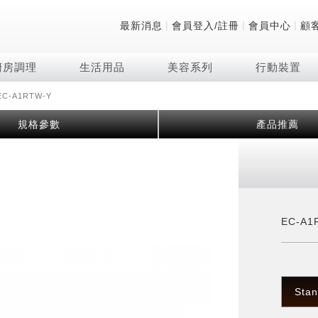
|
|
|
最新消息
會員登入/註冊
會員中心
顧
廚房調理
生活用品
美容系列
行動裝置
C-A1RTW-Y
技術
除濕機系列
清洗系列
微波爐
防護用品系列
頭皮調理
技術
RACTIVE Air系列
飲品
保溫/冷藏系列
FAQ
規格參數
產品推薦
夏普量子臻原色
2合1空氣清淨除濕機
無孔槽系列介紹
機械轉盤微波爐
低反射蛾眼面罩
頭皮手持按摩器
新型冠狀病毒抑制實
羽量級無線快充吸塵
咖啡機
TEKION COOLER
美容家電
AQUOS XLED
自動除菌離子除濕機
無孔槽洗衣機
電子平板微波爐
自動除菌離子實證
Soda Presso氣泡水
AQUOS 8K 第三代
高效除濕機
滾筒洗衣機/乾衣機
電子轉盤微波爐
J-TECH空調技術
8K影像技術展現
AIoT智慧聯網除濕機
直立變頻洗衣機
空氣清淨機結合捕蚊
乾淨方美學除濕機
超音波清洗棒
自動除菌離子技術
EC-A1
FAQ
PCI 自動除菌離子
Stan