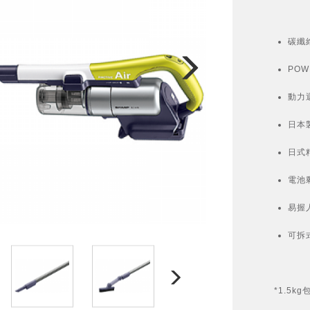
碳纖
PO
動力
日本
日式
電池
易握
可拆
*1.5