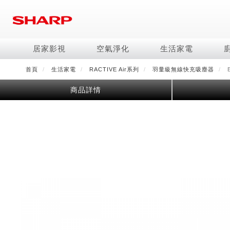
移
至
主
內
居家影視
空氣淨化
生活家電
容
首頁
生活家電
RACTIVE Air系列
羽量級無線快充吸塵器
E
電視/顯示器系列
空氣淨化系列
冰箱系列
水波爐
照明系列
美容保濕
商用解決方案
影音週邊
冷暖空調系列
技術
烹飪
鞋體保養系列
美髮造型
商品詳情
AQUOS 8K
Purefit空氣美學機
冷凍庫
AIoT智慧水波爐
LED吸頂燈
水活力美容保濕器
商用顯示器
藍牙音響
冷暖型
冰箱系列介紹
AIoT智慧零水鍋
高科技鞋履賦活器
吹風機
商用微波爐
AQUOS XLED
AIoT智慧空氣清淨機
六門
水波爐
商用投影機
AIoT智慧空調
四門對開除菌冰箱
零水鍋
正負離子造型器
商用空氣清淨機
AQUOS QLED
水活力空氣清淨機
五門(左右開)
觸控式電子白板
冷專型
左右開除菌冰箱
AQUOS 4K UHD
空氣清淨機
四門
拼接電視牆
故障代碼查詢
AQUOS 2K FHD
自動除菌離子產生器
三門
DirectView LED
雙門
電風扇系列
FAQ
淨水器
暖風系列
FAQ
DC直流馬達立扇
無孔槽洗衣機
超淨系列淨水器
多功能暖烘機
iBarista 智慧咖啡機
3D清淨循環扇
左右開冰箱
淨水器濾芯
零水鍋
涼暖離子扇
無線吸塵器
水波爐