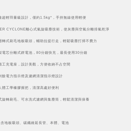
維超輕羽量級設計，僅約1.5kg*，手持無線使用輕便
WER CYCLONE離心式氣旋吸塵技術，使灰塵與空氣分離排氣乾淨
迴轉式刷毛地板吸頭，輔助拉提行走，輕鬆吸塵打掃不費力
製電芯分離式鋰電池，80分鐘快充，最長使用30分鐘
精工充電座，設計美觀，方便收納不占空間
剩餘電力指示燈及濾網清潔指示燈設計
人體工學橡膠握把，清潔高處好便利
式旋轉刷毛、可水洗式濾網與集塵筒，輕鬆清潔與保養
kg包含地板吸頭、碳纖維延長管、本體、電池