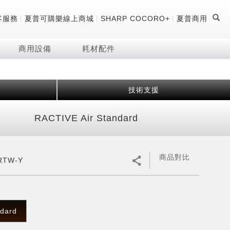
|
|
|
客服務
夏普可購樂線上商城
SHARP COCORO+
夏普商用
商用設備
耗材配件
技術支援
證
器
 科技酷冷袋
機
RACTIVE Air Standard
技術
商品對比
RTW-Y
dard