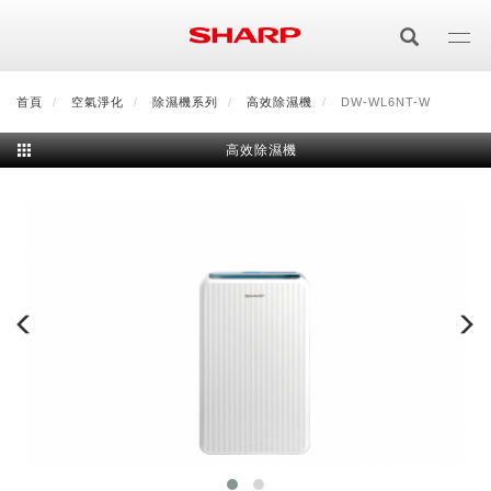
移
至
主
內
首頁
最新消息
空氣淨化
會員登入/註冊
除濕機系列
會員中心
高效除濕機
顧客服務
DW-WL6NT-W
夏普可購樂線上
容
高效除濕機
居家影視
電視/顯示器系列
空氣淨化
空氣淨化系列
生活家電
AQUOS 8K
影音週邊
冰箱系列
廚房調理
Purefit空氣美學機
冷暖空調系列
AQUOS XLED
藍牙音響
技術
水波爐
生活用品
冷凍庫
技術
AIoT智慧空氣清淨機
冷暖型
除濕機系列
AQUOS QLED
夏普量子臻原色
照明系列
美容系列
AIoT智慧水波爐
烹飪
六門
冰箱系列介紹
清洗系列
水活力空氣清淨機
AIoT智慧空調
2合1空氣清淨除濕機
技術
AQUOS 4K UHD
AQUOS XLED
美容保濕
行動裝置
LED吸頂燈
鞋體保養系列
水波爐
AIoT智慧零水鍋