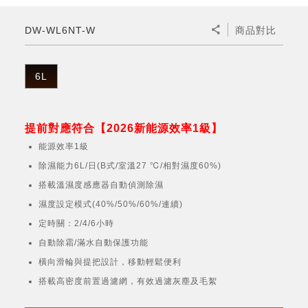
微波爐
五門(左右開)
四門對開除菌冰箱
無孔槽系列介紹
RACTIVE Air系列
空氣清淨機
冷專型
自動除菌離子除濕機
新型冠狀病毒抑制實證
電風扇系列
AQUOS 2K FHD
AQUOS 8K 第三代
商用設備
水活力美容保濕器
DW-WL6NT-W
商品對比
美髮造型
高科技鞋履賦活器
防護用品系列
零水鍋
機械轉盤微波爐
飲品
四門
左右開除菌冰箱
無孔槽洗衣機
羽量級無線快充吸塵器
FAQ
自動除菌離子產生器
故障代碼查詢
高效除濕機
自動除菌離子實證
DC直流馬達立扇
暖風系列
8K影像技術展現
商用解決方案
耗材配件
吹風機
頭皮調理
低反射蛾眼面罩
保溫/冷藏系列
電子平板微波爐
咖啡機
淨水器
三門
滾筒洗衣機/乾衣機
無孔槽洗衣機
6L
AIoT智慧聯網除濕機
J-TECH空調技術
3D清淨循環扇
多功能暖烘機
FAQ
商用顯示器
正負離子造型器
頭皮手持按摩器
FAQ
TEKION COOLER 科技酷冷袋
電子轉盤微波爐
Soda Presso氣泡水機
超淨系列淨水器
FAQ
雙門
直立變頻洗衣機
左右開冰箱
乾淨方美學除濕機
空氣清淨機結合捕蚊技術
涼暖離子扇
PCI 自動除菌離子
提前對應符合【2026新能源效率1級】
商用投影機
商用微波爐
美容家電
淨水器濾芯
iBarista 智慧咖啡機
超音波清洗棒
無線吸塵器
能源效率1級
自動除菌離子技術
除濕能力6L/日(B式/室溫27 ℃/相對濕度60%)
觸控式電子白板
商用空氣清淨機
零水鍋
搭載溫濕度感應器自動偵測除濕
拼接電視牆
濕度設定模式(40%/50%/60%/連續)
水波爐
定時關：2/4/6小時
DirectView LED
自動除霜/滿水自動保護功能
橫向滑輪與提把設計，移動輕鬆便利
搭載高密度前置過濾網，有效過濾灰塵及毛絮