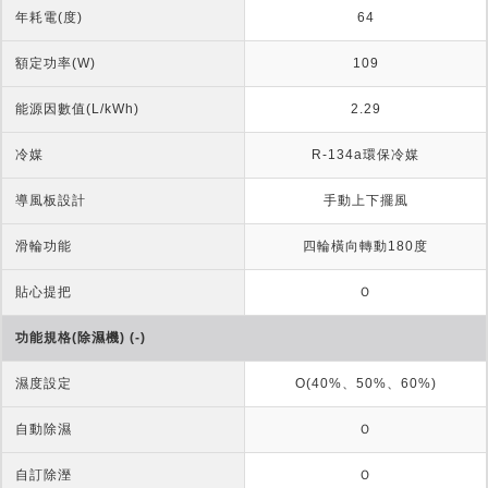
年耗電(度)
64
額定功率(W)
109
能源因數值(L/kWh)
2.29
冷媒
R-134a環保冷媒
導風板設計
手動上下擺風
滑輪功能
四輪橫向轉動180度
貼心提把
Ｏ
功能規格(除濕機) (-)
濕度設定
O(40%、50%、60%)
自動除濕
Ｏ
自訂除溼
Ｏ