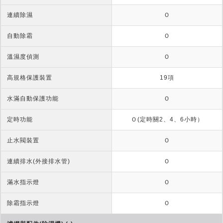
連續除濕
Ｏ
自動除霜
Ｏ
溫濕度偵測
Ｏ
高規格保護裝置
19項
水滿自動保護功能
Ｏ
定時功能
Ｏ(定時關2、4、6小時）
止水閥裝置
Ｏ
連續排水(外接排水管)
Ｏ
滿水指示燈
Ｏ
除霜指示燈
Ｏ