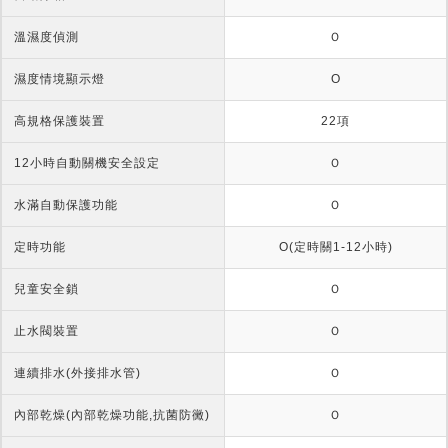
溫濕度偵測
Ｏ
濕度情境顯示燈
O
高規格保護裝置
22項
12小時自動關機安全設定
Ｏ
水滿自動保護功能
Ｏ
定時功能
O(定時關1-12小時)
兒童安全鎖
Ｏ
止水閥裝置
Ｏ
連續排水(外接排水管)
Ｏ
內部乾燥(內部乾燥功能,抗菌防黴)
Ｏ