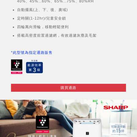
40%、45%...60%、65%...75%、80%RH
自動擺風(上、下、後、廣域)
定時關(1-12hr)/兒童安全鎖
四輪萬向滑輪，移動輕鬆便利
搭載高密度前置過濾網，有效過濾灰塵及毛絮
*此型號為指定通路販售
購買通路