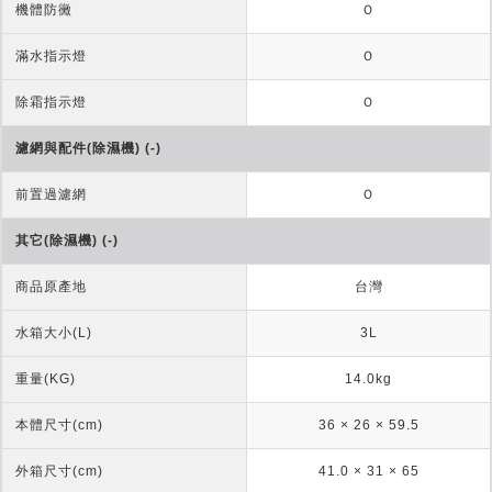
機體防黴
Ｏ
滿水指示燈
Ｏ
除霜指示燈
Ｏ
濾網與配件(除濕機) (-)
前置過濾網
Ｏ
其它(除濕機) (-)
商品原產地
台灣
水箱大小(L)
3L
重量(KG)
14.0kg
本體尺寸(cm)
36 × 26 × 59.5
外箱尺寸(cm)
41.0 × 31 × 65