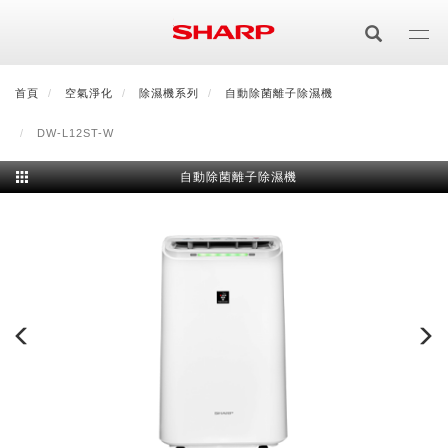
移
至
主
內
首頁
最新消息
空氣淨化
會員登入/註冊
除濕機系列
會員中心
自動除菌離子除濕機
顧客服務
夏普可購樂線上
容
DW-L12ST-W
居家影視
自動除菌離子除濕機
電視/顯示器系列
空氣淨化
空氣淨化系列
生活家電
AQUOS 8K
影音週邊
冰箱系列
廚房調理
Purefit空氣美學機
冷暖空調系列
AQUOS XLED
藍牙音響
技術
水波爐
生活用品
冷凍庫
技術
AIoT智慧空氣清淨機
冷暖型
除濕機系列
AQUOS QLED
夏普量子臻原色
照明系列
美容系列
AIoT智慧水波爐
烹飪
六門
冰箱系列介紹
清洗系列
水活力空氣清淨機
AIoT智慧空調
2合1空氣清淨除濕機
技術
AQUOS 4K UHD
AQUOS XLED
美容保濕
行動裝置
LED吸頂燈
鞋體保養系列
水波爐
AIoT智慧零水鍋