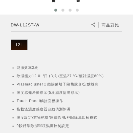
微波爐
五門(左右開)
四門對開除菌冰箱
無孔槽系列介紹
RACTIVE Air系列
空氣清淨機
冷專型
自動除菌離子除濕機
新型冠狀病毒抑制實證
電風扇系列
AQUOS 2K FHD
AQUOS 8K 第三代
商用設備
水活力美容保濕器
美髮造型
高科技鞋履賦活器
防護用品系列
零水鍋
機械轉盤微波爐
飲品
四門
左右開除菌冰箱
無孔槽洗衣機
羽量級無線快充吸塵器
FAQ
自動除菌離子產生器
故障代碼查詢
高效除濕機
自動除菌離子實證
DC直流馬達立扇
暖風系列
8K影像技術展現
DW-L12ST-W
商品對比
商用解決方案
耗材配件
吹風機
頭皮調理
低反射蛾眼面罩
保溫/冷藏系列
電子平板微波爐
咖啡機
淨水器
三門
滾筒洗衣機/乾衣機
無孔槽洗衣機
AIoT智慧聯網除濕機
J-TECH空調技術
3D清淨循環扇
多功能暖烘機
FAQ
商用顯示器
正負離子造型器
頭皮手持按摩器
FAQ
12L
TEKION COOLER 科技酷冷袋
電子轉盤微波爐
Soda Presso氣泡水機
超淨系列淨水器
FAQ
雙門
直立變頻洗衣機
左右開冰箱
乾淨方美學除濕機
空氣清淨機結合捕蚊技術
涼暖離子扇
PCI 自動除菌離子
商用投影機
商用微波爐
美容家電
淨水器濾芯
iBarista 智慧咖啡機
超音波清洗棒
無線吸塵器
自動除菌離子技術
能源效率3級
觸控式電子白板
商用空氣清淨機
除濕能力12.0L/日 (B式 /室溫27 ℃/相對濕度60%)
零水鍋
Plasmacluster自動除菌離子除菌脫臭/定點脫臭
拼接電視牆
水波爐
濕度感知燈條顯示(5段濕度情境顯示)
Touch Panel觸控面板操作
DirectView LED
搭載溫濕度感應器自動偵測除濕
濕度設定/衣物乾燥/連續除濕/舒眠除濕四種模式
9段精準除濕環境濕度控制設定