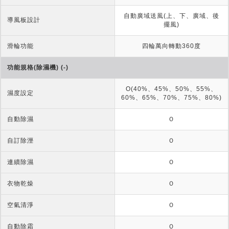
自動廣域送風(上、下、廣域、後
導風板設計
擺風)
滑輪功能
四輪萬向轉動360度
功能規格(除濕機) (-)
O(40%、45%、50%、55%、
濕度設定
60%、65%、70%、75%、80%)
自動除濕
Ｏ
自訂除溼
Ｏ
連續除濕
Ｏ
衣物乾燥
Ｏ
空氣清淨
Ｏ
自動除霜
Ｏ