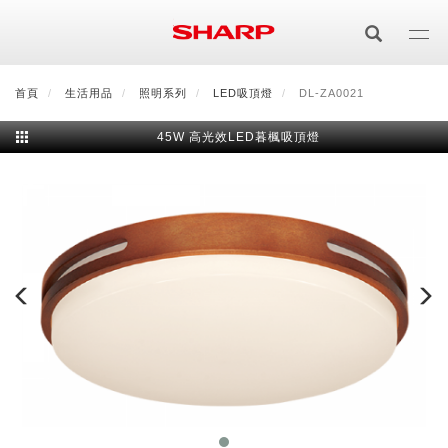
移
至
主
內
首頁
最新消息
生活用品
會員登入/註冊
照明系列
會員中心
LED吸頂燈
顧客服務
DL-ZA0021
夏普可購樂線上
容
45W 高光效LED暮楓吸頂燈
居家影視
電視/顯示器系列
空氣淨化
空氣淨化系列
生活家電
AQUOS 8K
影音週邊
冰箱系列
廚房調理
Purefit空氣美學機
冷暖空調系列
AQUOS XLED
藍牙音響
技術
水波爐
生活用品
冷凍庫
技術
AIoT智慧空氣清淨機
冷暖型
除濕機系列
AQUOS QLED
夏普量子臻原色
照明系列
美容系列
AIoT智慧水波爐
烹飪
六門
冰箱系列介紹
清洗系列
水活力空氣清淨機
AIoT智慧空調
2合1空氣清淨除濕機
技術
AQUOS 4K UHD
AQUOS XLED
美容保濕
行動裝置
LED吸頂燈
鞋體保養系列
水波爐
AIoT智慧零水鍋