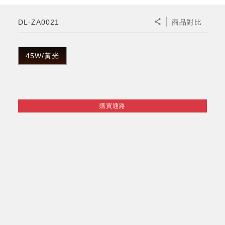
微波爐
五門(左右開)
四門對開除菌冰箱
無孔槽系列介紹
RACTIVE Air系列
空氣清淨機
冷專型
自動除菌離子除濕機
新型冠狀病毒抑制實證
電風扇系列
AQUOS 2K FHD
AQUOS 8K 第三代
商用設備
水活力美容保濕器
DL-ZA0021
商品對比
美髮造型
高科技鞋履賦活器
防護用品系列
零水鍋
機械轉盤微波爐
飲品
四門
左右開除菌冰箱
無孔槽洗衣機
羽量級無線快充吸塵器
FAQ
自動除菌離子產生器
故障代碼查詢
高效除濕機
自動除菌離子實證
DC直流馬達立扇
暖風系列
8K影像技術展現
商用解決方案
耗材配件
吹風機
頭皮調理
低反射蛾眼面罩
保溫/冷藏系列
電子平板微波爐
咖啡機
淨水器
三門
滾筒洗衣機/乾衣機
無孔槽洗衣機
45W/黃光
AIoT智慧聯網除濕機
J-TECH空調技術
3D清淨循環扇
多功能暖烘機
FAQ
商用顯示器
正負離子造型器
頭皮手持按摩器
FAQ
TEKION COOLER 科技酷冷袋
電子轉盤微波爐
Soda Presso氣泡水機
超淨系列淨水器
FAQ
雙門
直立變頻洗衣機
左右開冰箱
乾淨方美學除濕機
空氣清淨機結合捕蚊技術
涼暖離子扇
PCI 自動除菌離子
商用投影機
商用微波爐
美容家電
淨水器濾芯
iBarista 智慧咖啡機
超音波清洗棒
無線吸塵器
購買通路
自動除菌離子技術
觸控式電子白板
商用空氣清淨機
零水鍋
拼接電視牆
水波爐
DirectView LED