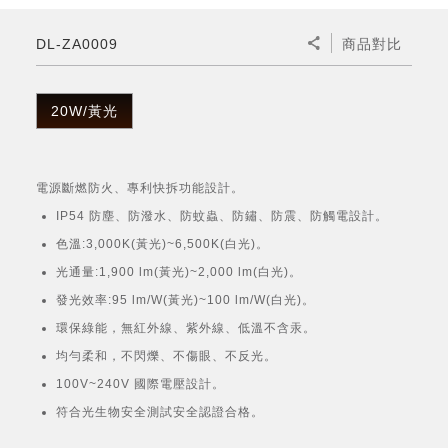
微波爐
五門(左右開)
四門對開除菌冰箱
無孔槽系列介紹
RACTIVE Air系列
空氣清淨機
冷專型
自動除菌離子除濕機
新型冠狀病毒抑制實證
電風扇系列
AQUOS 2K FHD
AQUOS 8K 第三代
商用設備
水活力美容保濕器
DL-ZA0009
商品對比
美髮造型
高科技鞋履賦活器
防護用品系列
零水鍋
機械轉盤微波爐
飲品
四門
左右開除菌冰箱
無孔槽洗衣機
羽量級無線快充吸塵器
FAQ
自動除菌離子產生器
故障代碼查詢
高效除濕機
自動除菌離子實證
DC直流馬達立扇
暖風系列
8K影像技術展現
商用解決方案
耗材配件
吹風機
頭皮調理
低反射蛾眼面罩
保溫/冷藏系列
電子平板微波爐
咖啡機
淨水器
三門
滾筒洗衣機/乾衣機
無孔槽洗衣機
20W/黃光
AIoT智慧聯網除濕機
J-TECH空調技術
3D清淨循環扇
多功能暖烘機
FAQ
商用顯示器
正負離子造型器
頭皮手持按摩器
FAQ
TEKION COOLER 科技酷冷袋
電子轉盤微波爐
Soda Presso氣泡水機
超淨系列淨水器
FAQ
雙門
直立變頻洗衣機
左右開冰箱
乾淨方美學除濕機
空氣清淨機結合捕蚊技術
涼暖離子扇
PCI 自動除菌離子
電源斷燃防火、專利快拆功能設計。
商用投影機
商用微波爐
美容家電
淨水器濾芯
iBarista 智慧咖啡機
超音波清洗棒
無線吸塵器
自動除菌離子技術
IP54 防塵、防潑水、防蚊蟲、防鏽、防震、防觸電設計。
觸控式電子白板
商用空氣清淨機
色溫:3,000K(黃光)~6,500K(白光)。
零水鍋
光通量:1,900 lm(黃光)~2,000 lm(白光)。
拼接電視牆
發光效率:95 lm/W(黃光)~100 lm/W(白光)。
水波爐
環保綠能，無紅外線、紫外線、低溫不含汞。
DirectView LED
均勻柔和，不閃爍、不傷眼、不反光。
100V~240V 國際電壓設計。
符合光生物安全測試安全認證合格。