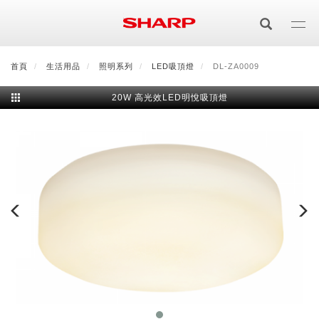
移
至
主
內
首頁
最新消息
生活用品
會員登入/註冊
照明系列
會員中心
LED吸頂燈
顧客服務
DL-ZA0009
夏普可購樂線上
容
20W 高光效LED明悅吸頂燈
居家影視
電視/顯示器系列
空氣淨化
空氣淨化系列
生活家電
AQUOS 8K
影音週邊
冰箱系列
廚房調理
Purefit空氣美學機
冷暖空調系列
AQUOS XLED
藍牙音響
技術
水波爐
生活用品
冷凍庫
技術
AIoT智慧空氣清淨機
冷暖型
除濕機系列
AQUOS QLED
夏普量子臻原色
照明系列
美容系列
AIoT智慧水波爐
烹飪
六門
冰箱系列介紹
清洗系列
水活力空氣清淨機
AIoT智慧空調
2合1空氣清淨除濕機
技術
AQUOS 4K UHD
AQUOS XLED
美容保濕
行動裝置
LED吸頂燈
鞋體保養系列
水波爐
AIoT智慧零水鍋