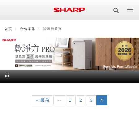
移
至
主
內
首頁
最新消息
空氣淨化
會員登入/註冊
除濕機系列
會員中心
顧客服務
夏普可購樂線上
容
居家影視
電視/顯示器系列
空氣淨化
空氣淨化系列
生活家電
AQUOS 8K
影音週邊
Pagination
冰箱系列
廚房調理
Purefit空氣美學機
冷暖空調系列
AQUOS XLED
藍牙音響
技術
First
« 最前
Previous
‹‹
頁
1
頁
2
頁
3
目
4
page
page
面
面
面
前
水波爐
生活用品
冷凍庫
技術
AIoT智慧空氣清淨機
冷暖型
除濕機系列
AQUOS QLED
夏普量子臻原色
頁
面
照明系列
美容系列
AIoT智慧水波爐
烹飪
六門
冰箱系列介紹
清洗系列
水活力空氣清淨機
AIoT智慧空調
2合1空氣清淨除濕機
技術
AQUOS 4K UHD
AQUOS XLED
美容保濕
行動裝置
LED吸頂燈
鞋體保養系列
水波爐
AIoT智慧零水鍋