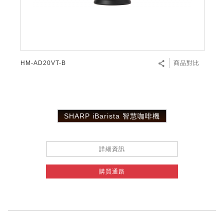
微波爐
五門(左右開)
四門對開除菌冰箱
無孔槽系列介紹
RACTIVE Air系列
空氣清淨機
冷專型
自動除菌離子除濕機
新型冠狀病毒抑制實證
電風扇系列
AQUOS 2K FHD
AQUOS 8K 第三代
商用設備
水活力美容保濕器
美髮造型
高科技鞋履賦活器
防護用品系列
零水鍋
機械轉盤微波爐
飲品
四門
左右開除菌冰箱
無孔槽洗衣機
羽量級無線快充吸塵器
FAQ
自動除菌離子產生器
故障代碼查詢
高效除濕機
自動除菌離子實證
DC直流馬達立扇
暖風系列
8K影像技術展現
商用解決方案
耗材配件
吹風機
頭皮調理
低反射蛾眼面罩
保溫/冷藏系列
電子平板微波爐
咖啡機
淨水器
三門
滾筒洗衣機/乾衣機
無孔槽洗衣機
AIoT智慧聯網除濕機
J-TECH空調技術
3D清淨循環扇
多功能暖烘機
FAQ
HM-AD20VT-B
商品對比
商用顯示器
正負離子造型器
頭皮手持按摩器
FAQ
TEKION COOLER 科技酷冷袋
電子轉盤微波爐
Soda Presso氣泡水機
超淨系列淨水器
FAQ
雙門
直立變頻洗衣機
左右開冰箱
乾淨方美學除濕機
空氣清淨機結合捕蚊技術
涼暖離子扇
PCI 自動除菌離子
商用投影機
商用微波爐
美容家電
淨水器濾芯
iBarista 智慧咖啡機
超音波清洗棒
無線吸塵器
自動除菌離子技術
SHARP iBarista 智慧咖啡機
觸控式電子白板
商用空氣清淨機
零水鍋
拼接電視牆
詳細資訊
水波爐
購買通路
DirectView LED