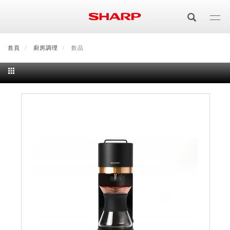
移
至
主
內
首頁
最新消息
廚房調理
會員登入/註冊
飲品
會員中心
顧客服務
夏普可購樂線上
容
居家影視
電視/顯示器系列
空氣淨化
空氣淨化系列
生活家電
AQUOS 8K
影音週邊
冰箱系列
廚房調理
Purefit空氣美學機
冷暖空調系列
AQUOS XLED
藍牙音響
技術
水波爐
生活用品
冷凍庫
技術
AIoT智慧空氣清淨機
冷暖型
除濕機系列
AQUOS QLED
夏普量子臻原色
照明系列
美容系列
AIoT智慧水波爐
烹飪
六門
冰箱系列介紹
清洗系列
水活力空氣清淨機
AIoT智慧空調
2合1空氣清淨除濕機
技術
AQUOS 4K UHD
AQUOS XLED
美容保濕
行動裝置
LED吸頂燈
鞋體保養系列
水波爐
AIoT智慧零水鍋