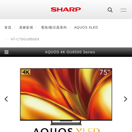
移
至
主
內
首頁
最新消息
居家影視
會員登入/註冊
電視/顯示器系列
會員中心
AQUOS XLED
顧客服務
夏普可購樂線上
容
4T-C75GU8500X
居家影視
AQUOS 4K GU8500 Series
電視/顯示器系列
空氣淨化
空氣淨化系列
生活家電
AQUOS 8K
影音週邊
冰箱系列
廚房調理
Purefit空氣美學機
冷暖空調系列
AQUOS XLED
藍牙音響
技術
水波爐
生活用品
冷凍庫
技術
AIoT智慧空氣清淨機
冷暖型
除濕機系列
AQUOS QLED
夏普量子臻原色
照明系列
美容系列
AIoT智慧水波爐
烹飪
六門
冰箱系列介紹
清洗系列
水活力空氣清淨機
AIoT智慧空調
2合1空氣清淨除濕機
技術
AQUOS 4K UHD
AQUOS XLED
美容保濕
行動裝置
LED吸頂燈
鞋體保養系列
水波爐
AIoT智慧零水鍋