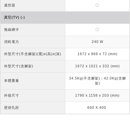
遙控器
〇
其它(TV) (-)
無線網卡
〇
消耗電力
240 W
外型尺寸(不含腳架)(寬)x(高)x(深)
1672 x 968 x 72 (mm)
外型尺寸(含腳架)
1672 x 1021 x 332 (mm)
34.5Kg(不含腳架)；42.0Kg(含腳
本體重量
架)
外箱尺寸
1790 x 1158 x 203 (mm)
壁掛孔距
600 X 400 