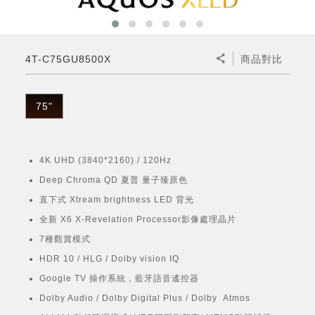
微波爐
五門(左右開)
四門對開除菌冰箱
無孔槽系列介紹
RACTIVE Air系列
空氣清淨機
冷專型
自動除菌離子除濕機
新型冠狀病毒抑制實證
電風扇系列
AQUOS 2K FHD
AQUOS 8K 第三代
商用設備
水活力美容保濕器
美髮造型
高科技鞋履賦活器
防護用品系列
零水鍋
機械轉盤微波爐
飲品
四門
左右開除菌冰箱
無孔槽洗衣機
羽量級無線快充吸塵器
FAQ
自動除菌離子產生器
故障代碼查詢
高效除濕機
自動除菌離子實證
DC直流馬達立扇
暖風系列
8K影像技術展現
4T-C75GU8500X
商品對比
商用解決方案
耗材配件
吹風機
頭皮調理
低反射蛾眼面罩
保溫/冷藏系列
電子平板微波爐
咖啡機
淨水器
三門
滾筒洗衣機/乾衣機
無孔槽洗衣機
AIoT智慧聯網除濕機
J-TECH空調技術
3D清淨循環扇
多功能暖烘機
FAQ
商用顯示器
正負離子造型器
頭皮手持按摩器
FAQ
75"
TEKION COOLER 科技酷冷袋
電子轉盤微波爐
Soda Presso氣泡水機
超淨系列淨水器
FAQ
雙門
直立變頻洗衣機
左右開冰箱
乾淨方美學除濕機
空氣清淨機結合捕蚊技術
涼暖離子扇
PCI 自動除菌離子
商用投影機
商用微波爐
美容家電
淨水器濾芯
iBarista 智慧咖啡機
超音波清洗棒
無線吸塵器
自動除菌離子技術
4K UHD (3840*2160) / 120Hz
觸控式電子白板
商用空氣清淨機
Deep Chroma QD 夏普 量子臻原色
零水鍋
直下式 Xtream brightness LED 背光
拼接電視牆
水波爐
全新 X6 X-Revelation Processor影像處理晶片
7種觀賞模式
DirectView LED
HDR 10 / HLG / Dolby vision IQ
Google TV 操作系統，藍牙語音遙控器
Dolby Audio / Dolby Digital Plus / Dolby Atmos