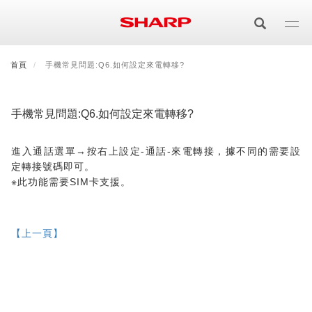
移
至
主
內
首頁
最新消息
手機常見問題:Q6.如何設定來電轉移?
會員登入/註冊
會員中心
顧客服務
夏普可購樂線上
容
居家影視
手機常見問題:Q6.如何設定來電轉移?
電視/顯示器系列
空氣淨化
進入通話選單→按右上設定-通話-來電轉接，據不同的需要設
定轉接號碼即可。
空氣淨化系列
生活家電
AQUOS 8K
影音週邊
※此功能需要SIM卡支援。
冰箱系列
廚房調理
Purefit空氣美學機
冷暖空調系列
AQUOS XLED
藍牙音響
技術
【上一頁】
水波爐
生活用品
冷凍庫
技術
AIoT智慧空氣清淨機
冷暖型
除濕機系列
AQUOS QLED
夏普量子臻原色
照明系列
美容系列
AIoT智慧水波爐
烹飪
六門
冰箱系列介紹
清洗系列
水活力空氣清淨機
AIoT智慧空調
2合1空氣清淨除濕機
技術
AQUOS 4K UHD
AQUOS XLED
美容保濕
行動裝置
LED吸頂燈
鞋體保養系列
水波爐
AIoT智慧零水鍋