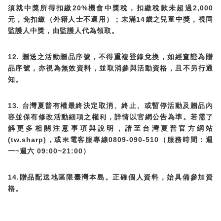
20%
2,000
須就中獎所得扣繳
機會中獎稅，扣繳稅款未超過
14
元，免扣繳（外籍人士不適用）；未滿
歲之兒童中獎，視同
監護人中獎，由監護人代為領取。
12.
贈送之活動贈品序號，不得重複登錄兌換，如經查證為贈
品序號，亦視為無效資料，並取消參與活動資格，且不另行通
知。
13.
台灣夏普有權最終決定取消、終止、或暫停活動及贈品內
容並保有修改活動細項之權利，詳情以官網公告為準。若需了
解更多相關注意事項與說明，請至台灣夏普官方網站
(tw.sharp)
0809-090-510
，或來電客服專線
（服務時間：週
~
09:00~21:00
一
週六
）
14.
贈品配送地區限臺灣本島。正確個人資料，始具備參加資
格。