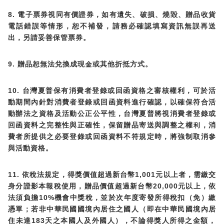
8.
電子票券視同有價證券，如有遺失、破損、燒毀、贈品收貨
電話錯誤等情形，恕不補發，請務必確認填寫資訊無誤再送
出，另請妥善保管票券。
9.
⽅
贈品恕無法兌換成現金或其他折抵
式。
10.
台灣夏普保有消費者登錄或回函資格之審核權利，可於活
⾏
動期間內針對消費者登錄或回函資料進
確認，以確保符合活
動辦法之資格及活動公正公平性，台灣夏普將視消費者登錄或
回函資料之完整性與正確性，保留贈品寄送與調整之權利，消
費者所提供之必要登錄或回函資料不符規定時，將強制取消參
與活動資格。
11.
1,001
依稅法規定，得獎價值超過新台幣
元以上者，需繳交
20,000
身分證影本報稅使用，贈品價值超過新台幣
元以上，依
10%
法須負擔
機會中獎稅，並於次年度寄發所得稅扣（免）繳
憑單；若非中華民國國境內居住之國人（即在中華民國境內居
183
住未達
天之本國人及外國人），不論得獎人所得之金額，