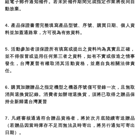
⾃
組電子郵件通知補件。若未於補件期間完成指定作業將視同
動放棄。
4.
⽇
⼈
產品保證書需完整填寫產品型號、序號、購買
期、個
資
⽅
料並加蓋通路章，
可視為有效資料。
5.
活動參加者須保證所有填寫或提出之資料均為真實且正確，
並不得假冒或盜用任何第三者之資料，如有不實或假造之情事
發生，台灣夏普有權取消其活動資格，並應自負相關法律責
任。
6.
購買加贈贈品之指定機型之機器序號僅可登錄一次，且無取
消與退換貨記錄。消費者如辦理退換貨，須將已取得之贈品保
持全新歸還台灣夏普
7.
凡經審核通過符合贈品資格者，將於次月底陸續寄送贈品
⽽
（若贈品因當時庫存不足
無法及時寄出，將另行通知可寄出
⽇
期）。