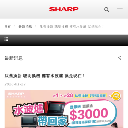
移
至
主
內
首頁
最新消息
最新消息
會員登入/註冊
汰舊換新 聰明換機 擁有水波爐 就是現在！
會員中心
顧客服務
夏普可購樂線上
容
居家影視
電視/顯示器系列
空氣淨化
最新消息
空氣淨化系列
生活家電
AQUOS 8K
影音週邊
汰舊換新 聰明換機 擁有水波爐 就是現在！
2026-01-29
冰箱系列
廚房調理
Purefit空氣美學機
冷暖空調系列
AQUOS XLED
藍牙音響
技術
水波爐
生活用品
冷凍庫
技術
AIoT智慧空氣清淨機
冷暖型
除濕機系列
AQUOS QLED
夏普量子臻原色
照明系列
美容系列
AIoT智慧水波爐
烹飪
六門
冰箱系列介紹
清洗系列
水活力空氣清淨機
AIoT智慧空調
2合1空氣清淨除濕機
技術
AQUOS 4K UHD
AQUOS XLED
美容保濕
行動裝置
LED吸頂燈
鞋體保養系列
水波爐
AIoT智慧零水鍋