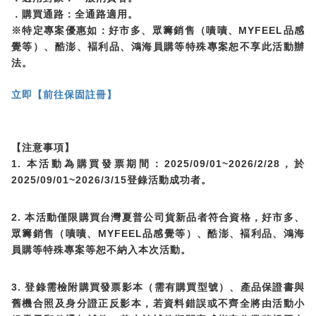
．購買通路：全通路適用。
MYFEEL
※特定專案優惠如：好市多、眾籌銷售（嘖嘖、
品感
覺等）、酷澎、褔利品、鴻海員購等特殊專案恕不享此活動辦
法。
立即【前往保固註冊】
【注意事項】
1.
2025/09/01~2026/2/28
本活動為購買發票期間：
，於
2025/09/01~2026/3/15
登錄活動成功者。
2.
本活動僅限購買台灣夏普公司貨新品者符合資格，好市多、
MYFEEL
眾籌銷售（嘖嘖、
品感覺等）、酷澎、褔利品、鴻海
員購等特殊專案等恕不納入本次活動。
3.
登錄需檢附購買發票影本（需有購買型號）、產品保證書與
舊機合照及身分證正反影本，若資料錯誤或不齊全將由活動小