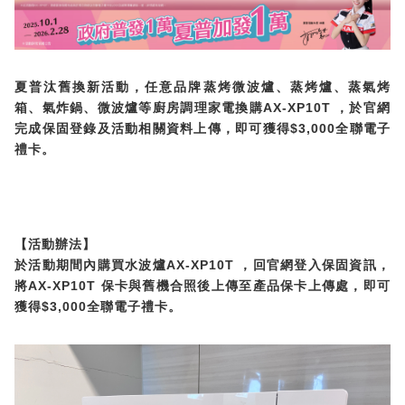
微波爐
五門(左右開)
四門對開除菌冰箱
無孔槽系列介紹
RACTIVE Air系列
空氣清淨機
冷專型
自動除菌離子除濕機
新型冠狀病毒抑制實證
電風扇系列
AQUOS 2K FHD
AQUOS 8K 第三代
商用設備
水活力美容保濕器
美髮造型
高科技鞋履賦活器
防護用品系列
零水鍋
機械轉盤微波爐
飲品
四門
左右開除菌冰箱
無孔槽洗衣機
羽量級無線快充吸塵器
FAQ
自動除菌離子產生器
故障代碼查詢
高效除濕機
自動除菌離子實證
DC直流馬達立扇
暖風系列
8K影像技術展現
商用解決方案
耗材配件
吹風機
頭皮調理
夏普汰舊換新活動，任意品牌蒸烤微波爐、蒸烤爐、蒸氣烤
低反射蛾眼面罩
保溫/冷藏系列
電子平板微波爐
咖啡機
淨水器
三門
滾筒洗衣機/乾衣機
無孔槽洗衣機
AIoT智慧聯網除濕機
J-TECH空調技術
3D清淨循環扇
多功能暖烘機
FAQ
AX-XP10T
箱、氣炸鍋、微波爐等廚房調理家電換購
，於官網
商用顯示器
$3,000
完成保固登錄及活動相關資料上傳，即可獲得
全聯電子
正負離子造型器
頭皮手持按摩器
FAQ
TEKION COOLER 科技酷冷袋
電子轉盤微波爐
Soda Presso氣泡水機
超淨系列淨水器
FAQ
雙門
直立變頻洗衣機
左右開冰箱
乾淨方美學除濕機
空氣清淨機結合捕蚊技術
涼暖離子扇
PCI 自動除菌離子
禮卡。
商用投影機
商用微波爐
美容家電
淨水器濾芯
iBarista 智慧咖啡機
超音波清洗棒
無線吸塵器
自動除菌離子技術
觸控式電子白板
商用空氣清淨機
零水鍋
【活動辦法】
AX-XP10T
於活動期間內購買水波爐
，回官網登入保固資訊，
拼接電視牆
水波爐
AX-XP10T
將
保卡與舊機合照後上傳至產品保卡上傳處，即可
$3,000
獲得
全聯電子禮卡。
DirectView LED