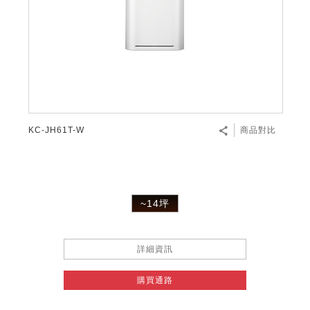
KC-JH61T-W
商品對比
~14坪
詳細資訊
購買通路