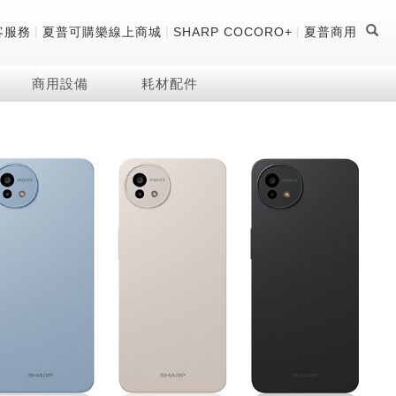
|
|
|
客服務
夏普可購樂線上商城
SHARP COCORO+
夏普商用
商用設備
耗材配件
證
器
 科技酷冷袋
機
技術