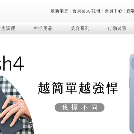
|
|
|
最新消息
會員登入/註冊
會員中心
顧
廚房調理
生活用品
美容系列
行動裝置
技術
除濕機系列
清洗系列
微波爐
防護用品系列
頭皮調理
技術
RACTIVE Air系列
飲品
保溫/冷藏系列
FAQ
夏普量子臻原色
2合1空氣清淨除濕機
無孔槽系列介紹
機械轉盤微波爐
低反射蛾眼面罩
頭皮手持按摩器
新型冠狀病毒抑制實
羽量級無線快充吸塵
咖啡機
TEKION COOLER
美容家電
AQUOS XLED
自動除菌離子除濕機
無孔槽洗衣機
電子平板微波爐
自動除菌離子實證
Soda Presso氣泡水
AQUOS 8K 第三代
高效除濕機
滾筒洗衣機/乾衣機
電子轉盤微波爐
J-TECH空調技術
8K影像技術展現
AIoT智慧聯網除濕機
直立變頻洗衣機
空氣清淨機結合捕蚊
乾淨方美學除濕機
超音波清洗棒
自動除菌離子技術
FAQ
PCI 自動除菌離子