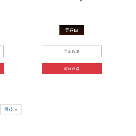
雲霧白
詳細資訊
購買通路
Last
最後 »
page