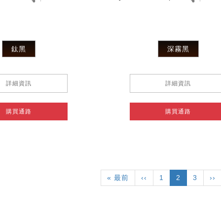
鈦黑
深霧黑
詳細資訊
詳細資訊
購買通路
購買通路
First
« 最前
Previous
‹‹
頁
1
目
2
頁
3
下
››
page
page
面
前
面
一
頁
頁
面