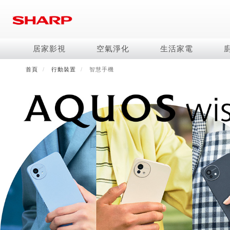
移
至
主
內
居家影視
空氣淨化
生活家電
容
首頁
行動裝置
智慧手機
電視/顯示器系列
空氣淨化系列
冰箱系列
水波爐
照明系列
美容保濕
商用解決方案
影音週邊
冷暖空調系列
技術
烹飪
鞋體保養系列
美髮造型
AQUOS 8K
Purefit空氣美學機
冷凍庫
AIoT智慧水波爐
LED吸頂燈
水活力美容保濕器
商用顯示器
藍牙音響
冷暖型
冰箱系列介紹
AIoT智慧零水鍋
高科技鞋履賦活器
吹風機
商用微波爐
AQUOS XLED
AIoT智慧空氣清淨機
六門
水波爐
商用投影機
AIoT智慧空調
四門對開除菌冰箱
零水鍋
正負離子造型器
商用空氣清淨機
AQUOS QLED
水活力空氣清淨機
五門(左右開)
觸控式電子白板
冷專型
左右開除菌冰箱
AQUOS 4K UHD
空氣清淨機
四門
拼接電視牆
故障代碼查詢
AQUOS 2K FHD
自動除菌離子產生器
三門
DirectView LED
雙門
電風扇系列
FAQ
淨水器
暖風系列
FAQ
DC直流馬達立扇
無孔槽洗衣機
超淨系列淨水器
多功能暖烘機
iBarista 智慧咖啡機
3D清淨循環扇
左右開冰箱
淨水器濾芯
零水鍋
涼暖離子扇
無線吸塵器
水波爐