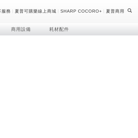
|
|
|
客服務
夏普可購樂線上商城
SHARP COCORO+
夏普商用
商用設備
耗材配件
證
器
 科技酷冷袋
機
技術