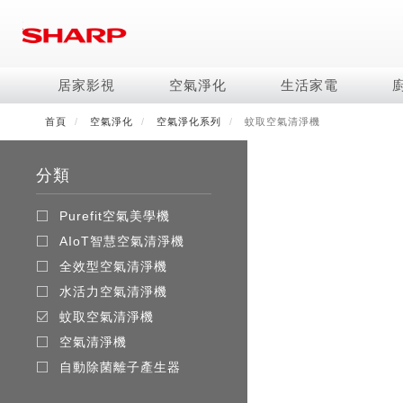
移
至
主
內
居家影視
空氣淨化
生活家電
容
首頁
空氣淨化
空氣淨化系列
蚊取空氣清淨機
電視/顯示器系列
空氣淨化系列
冰箱系列
水波爐
照明系列
美容保濕
商用解決方案
影音週邊
冷暖空調系列
技術
烹飪
鞋體保養系列
美髮造型
AQUOS 8K
Purefit空氣美學機
冷凍庫
AIoT智慧水波爐
LED吸頂燈
水活力美容保濕器
商用顯示器
藍牙音響
冷暖型
冰箱系列介紹
AIoT智慧零水鍋
高科技鞋履賦活器
吹風機
商用微波爐
分類
AQUOS XLED
AIoT智慧空氣清淨機
六門
水波爐
商用投影機
AIoT智慧空調
四門對開除菌冰箱
零水鍋
正負離子造型器
商用空氣清淨機
AQUOS QLED
水活力空氣清淨機
五門(左右開)
觸控式電子白板
冷專型
左右開除菌冰箱
Purefit空氣美學機
AQUOS 4K UHD
空氣清淨機
四門
拼接電視牆
故障代碼查詢
AIoT智慧空氣清淨機
AQUOS 2K FHD
自動除菌離子產生器
三門
DirectView LED
全效型空氣清淨機
雙門
水活力空氣清淨機
電風扇系列
FAQ
淨水器
暖風系列
FAQ
蚊取空氣清淨機
DC直流馬達立扇
無孔槽洗衣機
超淨系列淨水器
多功能暖烘機
iBarista 智慧咖啡機
空氣清淨機
3D清淨循環扇
左右開冰箱
淨水器濾芯
零水鍋
自動除菌離子產生器
涼暖離子扇
無線吸塵器
水波爐