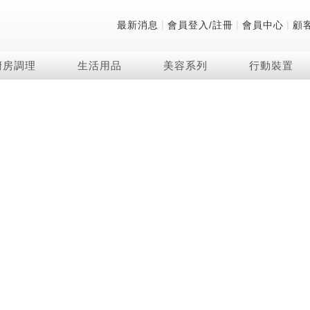
|
|
|
最新消息
會員登入/註冊
會員中心
顧
廚房調理
生活用品
美容系列
行動裝置
技術
除濕機系列
清洗系列
微波爐
防護用品系列
頭皮調理
技術
RACTIVE Air系列
飲品
保溫/冷藏系列
FAQ
夏普量子臻原色
2合1空氣清淨除濕機
無孔槽系列介紹
機械轉盤微波爐
低反射蛾眼面罩
頭皮手持按摩器
新型冠狀病毒抑制實
羽量級無線快充吸塵
咖啡機
TEKION COOLER
美容家電
AQUOS XLED
自動除菌離子除濕機
無孔槽洗衣機
電子平板微波爐
自動除菌離子實證
Soda Presso氣泡水
AQUOS 8K 第三代
高效除濕機
滾筒洗衣機/乾衣機
電子轉盤微波爐
J-TECH空調技術
8K影像技術展現
AIoT智慧聯網除濕機
直立變頻洗衣機
空氣清淨機結合捕蚊
乾淨方美學除濕機
超音波清洗棒
自動除菌離子技術
FAQ
PCI 自動除菌離子