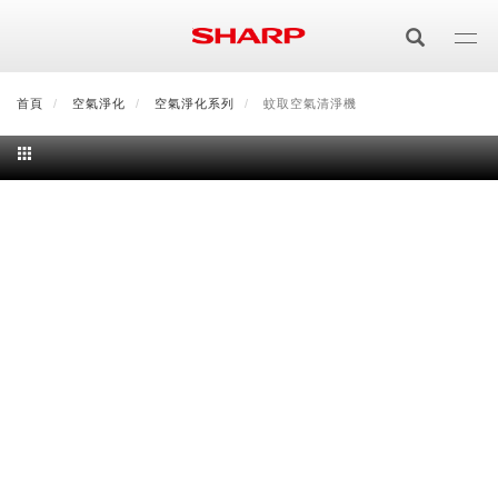
移
至
主
內
首頁
最新消息
空氣淨化
會員登入/註冊
空氣淨化系列
會員中心
蚊取空氣清淨機
顧客服務
夏普可購樂線上
容
居家影視
電視/顯示器系列
空氣淨化
空氣淨化系列
生活家電
AQUOS 8K
影音週邊
冰箱系列
廚房調理
Purefit空氣美學機
冷暖空調系列
AQUOS XLED
藍牙音響
技術
水波爐
生活用品
冷凍庫
技術
AIoT智慧空氣清淨機
冷暖型
除濕機系列
AQUOS QLED
夏普量子臻原色
照明系列
美容系列
AIoT智慧水波爐
烹飪
六門
冰箱系列介紹
清洗系列
水活力空氣清淨機
AIoT智慧空調
2合1空氣清淨除濕機
技術
AQUOS 4K UHD
AQUOS XLED
美容保濕
行動裝置
LED吸頂燈
鞋體保養系列
水波爐
AIoT智慧零水鍋