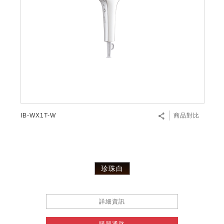
微波爐
五門(左右開)
四門對開除菌冰箱
無孔槽系列介紹
RACTIVE Air系列
空氣清淨機
冷專型
自動除菌離子除濕機
新型冠狀病毒抑制實證
電風扇系列
AQUOS 2K FHD
AQUOS 8K 第三代
商用設備
水活力美容保濕器
美髮造型
高科技鞋履賦活器
防護用品系列
零水鍋
機械轉盤微波爐
飲品
四門
左右開除菌冰箱
無孔槽洗衣機
羽量級無線快充吸塵器
FAQ
自動除菌離子產生器
故障代碼查詢
高效除濕機
自動除菌離子實證
DC直流馬達立扇
暖風系列
8K影像技術展現
商用解決方案
耗材配件
吹風機
頭皮調理
低反射蛾眼面罩
保溫/冷藏系列
電子平板微波爐
咖啡機
淨水器
三門
滾筒洗衣機/乾衣機
無孔槽洗衣機
AIoT智慧聯網除濕機
J-TECH空調技術
3D清淨循環扇
多功能暖烘機
FAQ
商用顯示器
正負離子造型器
頭皮手持按摩器
FAQ
TEKION COOLER 科技酷冷袋
電子轉盤微波爐
Soda Presso氣泡水機
超淨系列淨水器
FAQ
雙門
直立變頻洗衣機
左右開冰箱
乾淨方美學除濕機
空氣清淨機結合捕蚊技術
涼暖離子扇
PCI 自動除菌離子
商用投影機
商用微波爐
美容家電
淨水器濾芯
iBarista 智慧咖啡機
超音波清洗棒
無線吸塵器
自動除菌離子技術
IB-WX1T-W
商品對比
觸控式電子白板
商用空氣清淨機
零水鍋
拼接電視牆
水波爐
珍珠白
DirectView LED
詳細資訊
購買通路