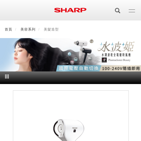
移
至
主
內
首頁
最新消息
美容系列
會員登入/註冊
美髮造型
會員中心
顧客服務
夏普可購樂線上
容
居家影視
電視/顯示器系列
空氣淨化
空氣淨化系列
生活家電
AQUOS 8K
影音週邊
冰箱系列
廚房調理
Purefit空氣美學機
冷暖空調系列
AQUOS XLED
藍牙音響
技術
水波爐
生活用品
冷凍庫
技術
AIoT智慧空氣清淨機
冷暖型
除濕機系列
AQUOS QLED
夏普量子臻原色
照明系列
美容系列
AIoT智慧水波爐
烹飪
六門
冰箱系列介紹
清洗系列
水活力空氣清淨機
AIoT智慧空調
2合1空氣清淨除濕機
技術
AQUOS 4K UHD
AQUOS XLED
美容保濕
行動裝置
LED吸頂燈
鞋體保養系列
水波爐
AIoT智慧零水鍋