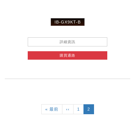
IB-GX9KT-B
詳細資訊
購買通路
Pagination
First
« 最前
Previous
‹‹
頁
1
目
2
page
page
面
前
頁
面