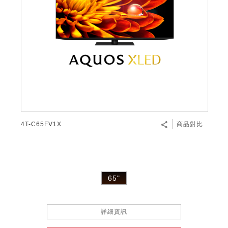
4T-C65FV1X
商品對比
65"
詳細資訊