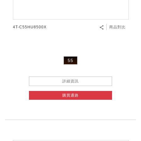
4T-C55HU8500X
商品對比
55
詳細資訊
購買通路