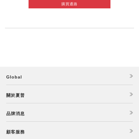
購買通路
Global
關於夏普
品牌消息
顧客服務