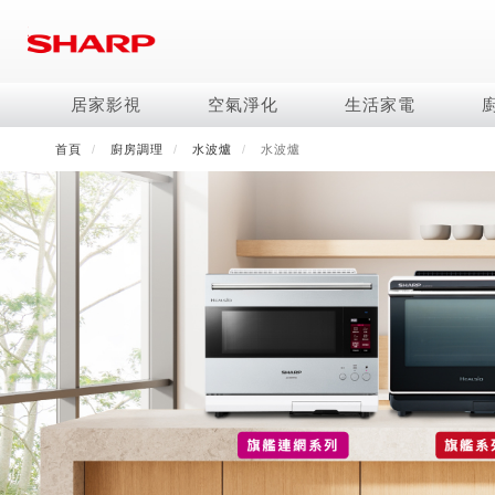
移
至
主
內
居家影視
空氣淨化
生活家電
容
首頁
廚房調理
水波爐
水波爐
電視/顯示器系列
空氣淨化系列
冰箱系列
水波爐
照明系列
美容保濕
商用解決方案
影音週邊
冷暖空調系列
技術
烹飪
鞋體保養系列
美髮造型
AQUOS 8K
Purefit空氣美學機
冷凍庫
AIoT智慧水波爐
LED吸頂燈
水活力美容保濕器
商用顯示器
藍牙音響
冷暖型
冰箱系列介紹
AIoT智慧零水鍋
高科技鞋履賦活器
吹風機
商用微波爐
AQUOS XLED
AIoT智慧空氣清淨機
六門
水波爐
商用投影機
AIoT智慧空調
四門對開除菌冰箱
零水鍋
正負離子造型器
商用空氣清淨機
AQUOS QLED
水活力空氣清淨機
五門(左右開)
觸控式電子白板
冷專型
左右開除菌冰箱
AQUOS 4K UHD
空氣清淨機
四門
拼接電視牆
故障代碼查詢
AQUOS 2K FHD
自動除菌離子產生器
三門
DirectView LED
雙門
電風扇系列
FAQ
淨水器
暖風系列
FAQ
DC直流馬達立扇
無孔槽洗衣機
超淨系列淨水器
多功能暖烘機
iBarista 智慧咖啡機
3D清淨循環扇
左右開冰箱
淨水器濾芯
零水鍋
涼暖離子扇
無線吸塵器
水波爐