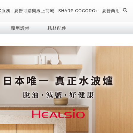
|
|
|
客服務
夏普可購樂線上商城
SHARP COCORO+
夏普商用
商用設備
耗材配件
證
器
 科技酷冷袋
機
技術