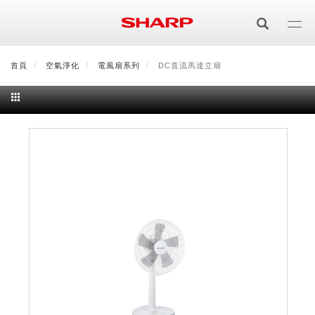
移
至
主
內
首頁
最新消息
空氣淨化
會員登入/註冊
電風扇系列
會員中心
DC直流馬達立扇
顧客服務
夏普可購樂線上
容
居家影視
電視/顯示器系列
空氣淨化
空氣淨化系列
生活家電
AQUOS 8K
影音週邊
冰箱系列
廚房調理
Purefit空氣美學機
冷暖空調系列
AQUOS XLED
藍牙音響
技術
水波爐
生活用品
冷凍庫
技術
AIoT智慧空氣清淨機
冷暖型
除濕機系列
AQUOS QLED
夏普量子臻原色
照明系列
美容系列
AIoT智慧水波爐
烹飪
六門
冰箱系列介紹
清洗系列
水活力空氣清淨機
AIoT智慧空調
2合1空氣清淨除濕機
技術
AQUOS 4K UHD
AQUOS XLED
美容保濕
行動裝置
LED吸頂燈
鞋體保養系列
水波爐
AIoT智慧零水鍋