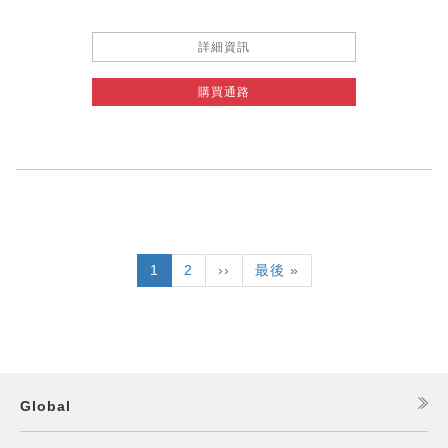
詳細資訊
購買通路
Pagination
目
1
頁
2
下
››
Last
最後 »
前
面
一
page
頁
頁
面
Global