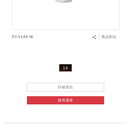
微波爐
五門(左右開)
四門對開除菌冰箱
無孔槽系列介紹
RACTIVE Air系列
空氣清淨機
冷專型
自動除菌離子除濕機
新型冠狀病毒抑制實證
電風扇系列
AQUOS 2K FHD
AQUOS 8K 第三代
商用設備
水活力美容保濕器
美髮造型
高科技鞋履賦活器
防護用品系列
零水鍋
機械轉盤微波爐
飲品
四門
左右開除菌冰箱
無孔槽洗衣機
羽量級無線快充吸塵器
FAQ
自動除菌離子產生器
故障代碼查詢
高效除濕機
自動除菌離子實證
DC直流馬達立扇
暖風系列
8K影像技術展現
商用解決方案
耗材配件
吹風機
頭皮調理
低反射蛾眼面罩
保溫/冷藏系列
電子平板微波爐
咖啡機
淨水器
三門
滾筒洗衣機/乾衣機
無孔槽洗衣機
AIoT智慧聯網除濕機
J-TECH空調技術
3D清淨循環扇
多功能暖烘機
FAQ
PJ-V14A-W
商品對比
商用顯示器
正負離子造型器
頭皮手持按摩器
FAQ
TEKION COOLER 科技酷冷袋
電子轉盤微波爐
Soda Presso氣泡水機
超淨系列淨水器
FAQ
雙門
直立變頻洗衣機
左右開冰箱
乾淨方美學除濕機
空氣清淨機結合捕蚊技術
涼暖離子扇
PCI 自動除菌離子
商用投影機
商用微波爐
美容家電
淨水器濾芯
iBarista 智慧咖啡機
超音波清洗棒
無線吸塵器
自動除菌離子技術
14
觸控式電子白板
商用空氣清淨機
零水鍋
拼接電視牆
詳細資訊
水波爐
購買通路
DirectView LED