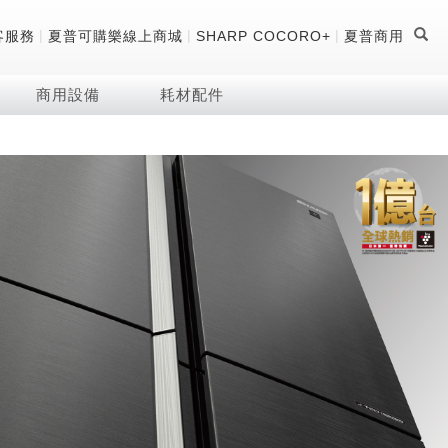
|
|
|
客服務
夏普可購樂線上商城
SHARP COCORO+
夏普商用
商用設備
耗材配件
證
器
 科技酷冷袋
機
技術