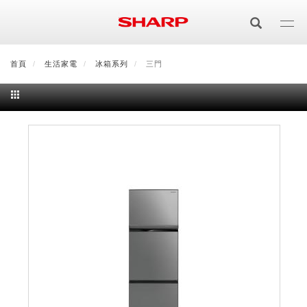
移
至
主
內
首頁
最新消息
生活家電
會員登入/註冊
冰箱系列
會員中心
三門
顧客服務
夏普可購樂線上
容
居家影視
電視/顯示器系列
空氣淨化
空氣淨化系列
生活家電
AQUOS 8K
影音週邊
冰箱系列
廚房調理
Purefit空氣美學機
冷暖空調系列
AQUOS XLED
藍牙音響
技術
水波爐
生活用品
冷凍庫
技術
AIoT智慧空氣清淨機
冷暖型
除濕機系列
AQUOS QLED
夏普量子臻原色
照明系列
美容系列
AIoT智慧水波爐
烹飪
六門
冰箱系列介紹
清洗系列
水活力空氣清淨機
AIoT智慧空調
2合1空氣清淨除濕機
技術
AQUOS 4K UHD
AQUOS XLED
美容保濕
行動裝置
LED吸頂燈
鞋體保養系列
水波爐
AIoT智慧零水鍋