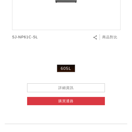
微波爐
五門(左右開)
四門對開除菌冰箱
無孔槽系列介紹
RACTIVE Air系列
空氣清淨機
冷專型
自動除菌離子除濕機
新型冠狀病毒抑制實證
電風扇系列
AQUOS 2K FHD
AQUOS 8K 第三代
商用設備
水活力美容保濕器
美髮造型
高科技鞋履賦活器
防護用品系列
零水鍋
機械轉盤微波爐
飲品
四門
左右開除菌冰箱
無孔槽洗衣機
羽量級無線快充吸塵器
FAQ
自動除菌離子產生器
故障代碼查詢
高效除濕機
自動除菌離子實證
DC直流馬達立扇
暖風系列
8K影像技術展現
商用解決方案
耗材配件
吹風機
頭皮調理
低反射蛾眼面罩
保溫/冷藏系列
電子平板微波爐
咖啡機
淨水器
三門
滾筒洗衣機/乾衣機
無孔槽洗衣機
AIoT智慧聯網除濕機
J-TECH空調技術
3D清淨循環扇
多功能暖烘機
FAQ
SJ-NP61C-SL
商品對比
商用顯示器
正負離子造型器
頭皮手持按摩器
FAQ
TEKION COOLER 科技酷冷袋
電子轉盤微波爐
Soda Presso氣泡水機
超淨系列淨水器
FAQ
雙門
直立變頻洗衣機
左右開冰箱
乾淨方美學除濕機
空氣清淨機結合捕蚊技術
涼暖離子扇
PCI 自動除菌離子
商用投影機
商用微波爐
美容家電
淨水器濾芯
iBarista 智慧咖啡機
超音波清洗棒
無線吸塵器
自動除菌離子技術
605L
觸控式電子白板
商用空氣清淨機
零水鍋
拼接電視牆
詳細資訊
水波爐
購買通路
DirectView LED