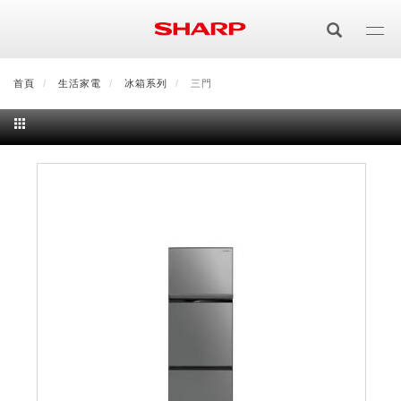
移
至
主
內
首頁
最新消息
生活家電
會員登入/註冊
冰箱系列
會員中心
三門
顧客服務
夏普可購樂線上
容
居家影視
電視/顯示器系列
空氣淨化
空氣淨化系列
生活家電
AQUOS 8K
影音週邊
冰箱系列
廚房調理
Purefit空氣美學機
冷暖空調系列
AQUOS XLED
藍牙音響
技術
水波爐
生活用品
冷凍庫
技術
AIoT智慧空氣清淨機
冷暖型
除濕機系列
AQUOS QLED
夏普量子臻原色
照明系列
美容系列
AIoT智慧水波爐
烹飪
六門
冰箱系列介紹
清洗系列
水活力空氣清淨機
AIoT智慧空調
2合1空氣清淨除濕機
技術
AQUOS 4K UHD
AQUOS XLED
美容保濕
行動裝置
LED吸頂燈
鞋體保養系列
水波爐
AIoT智慧零水鍋