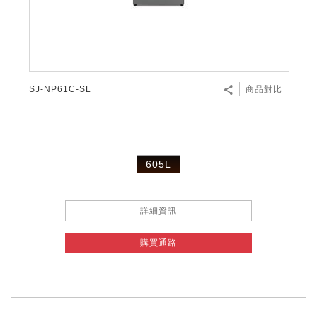
微波爐
五門(左右開)
四門對開除菌冰箱
無孔槽系列介紹
RACTIVE Air系列
空氣清淨機
冷專型
自動除菌離子除濕機
新型冠狀病毒抑制實證
電風扇系列
AQUOS 2K FHD
AQUOS 8K 第三代
商用設備
水活力美容保濕器
美髮造型
高科技鞋履賦活器
防護用品系列
零水鍋
機械轉盤微波爐
飲品
四門
左右開除菌冰箱
無孔槽洗衣機
羽量級無線快充吸塵器
FAQ
自動除菌離子產生器
故障代碼查詢
高效除濕機
自動除菌離子實證
DC直流馬達立扇
暖風系列
8K影像技術展現
商用解決方案
耗材配件
吹風機
頭皮調理
低反射蛾眼面罩
保溫/冷藏系列
電子平板微波爐
咖啡機
淨水器
三門
滾筒洗衣機/乾衣機
無孔槽洗衣機
AIoT智慧聯網除濕機
J-TECH空調技術
3D清淨循環扇
多功能暖烘機
FAQ
SJ-NP61C-SL
商品對比
商用顯示器
正負離子造型器
頭皮手持按摩器
FAQ
TEKION COOLER 科技酷冷袋
電子轉盤微波爐
Soda Presso氣泡水機
超淨系列淨水器
FAQ
雙門
直立變頻洗衣機
左右開冰箱
乾淨方美學除濕機
空氣清淨機結合捕蚊技術
涼暖離子扇
PCI 自動除菌離子
商用投影機
商用微波爐
美容家電
淨水器濾芯
iBarista 智慧咖啡機
超音波清洗棒
無線吸塵器
自動除菌離子技術
605L
觸控式電子白板
商用空氣清淨機
零水鍋
拼接電視牆
詳細資訊
水波爐
購買通路
DirectView LED