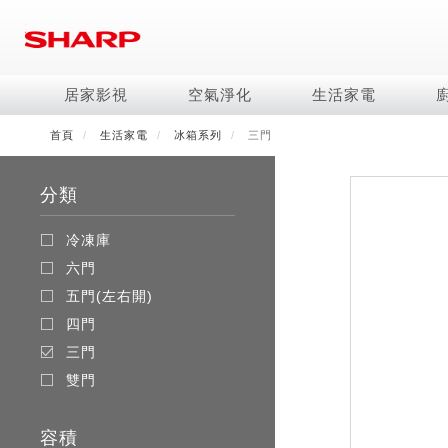
移
至
主
內
居家影視
空氣淨化
生活家電
容
首頁
生活家電
冰箱系列
三門
電視/顯示器系列
空氣淨化系列
冰箱系列
水波爐
照明系列
美容保濕
商用解決方案
影音週邊
冷暖空調系列
技術
烹飪
鞋體保養系列
美髮造型
AQUOS 8K
Purefit空氣美學機
冷凍庫
AIoT智慧水波爐
LED吸頂燈
水活力美容保濕器
商用顯示器
藍牙音響
冷暖型
冰箱系列介紹
AIoT智慧零水鍋
高科技鞋履賦活器
吹風機
商用微波爐
分類
AQUOS XLED
AIoT智慧空氣清淨機
六門
水波爐
商用投影機
AIoT智慧空調
四門對開除菌冰箱
零水鍋
正負離子造型器
商用空氣清淨機
AQUOS QLED
水活力空氣清淨機
五門(左右開)
觸控式電子白板
冷專型
左右開除菌冰箱
冷凍庫
AQUOS 4K UHD
空氣清淨機
四門
拼接電視牆
故障代碼查詢
六門
AQUOS 2K FHD
自動除菌離子產生器
三門
DirectView LED
五門(左右開)
雙門
四門
電風扇系列
FAQ
淨水器
暖風系列
FAQ
三門
DC直流馬達立扇
無孔槽洗衣機
超淨系列淨水器
多功能暖烘機
iBarista 智慧咖啡機
雙門
3D清淨循環扇
左右開冰箱
淨水器濾芯
零水鍋
涼暖離子扇
無線吸塵器
水波爐
容積