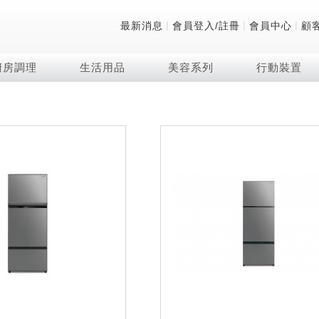
|
|
|
最新消息
會員登入/註冊
會員中心
顧
廚房調理
生活用品
美容系列
行動裝置
技術
除濕機系列
清洗系列
微波爐
防護用品系列
頭皮調理
技術
RACTIVE Air系列
飲品
保溫/冷藏系列
FAQ
夏普量子臻原色
2合1空氣清淨除濕機
無孔槽系列介紹
機械轉盤微波爐
低反射蛾眼面罩
頭皮手持按摩器
新型冠狀病毒抑制實
羽量級無線快充吸塵
咖啡機
TEKION COOLER
美容家電
AQUOS XLED
自動除菌離子除濕機
無孔槽洗衣機
電子平板微波爐
自動除菌離子實證
Soda Presso氣泡水
AQUOS 8K 第三代
高效除濕機
滾筒洗衣機/乾衣機
電子轉盤微波爐
J-TECH空調技術
8K影像技術展現
AIoT智慧聯網除濕機
直立變頻洗衣機
空氣清淨機結合捕蚊
乾淨方美學除濕機
超音波清洗棒
自動除菌離子技術
FAQ
PCI 自動除菌離子