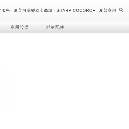
|
|
|
客服務
夏普可購樂線上商城
SHARP COCORO+
夏普商用
商用設備
耗材配件
證
器
 科技酷冷袋
機
技術