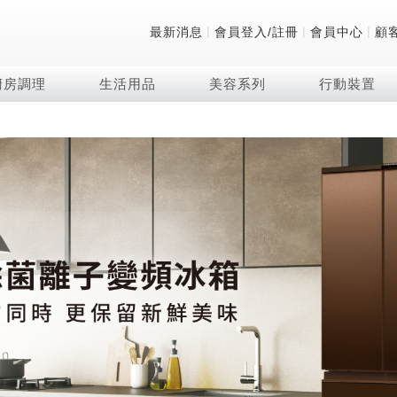
|
|
|
最新消息
會員登入/註冊
會員中心
顧
廚房調理
生活用品
美容系列
行動裝置
技術
除濕機系列
清洗系列
微波爐
防護用品系列
頭皮調理
技術
RACTIVE Air系列
飲品
保溫/冷藏系列
FAQ
夏普量子臻原色
2合1空氣清淨除濕機
無孔槽系列介紹
機械轉盤微波爐
低反射蛾眼面罩
頭皮手持按摩器
新型冠狀病毒抑制實
羽量級無線快充吸塵
咖啡機
TEKION COOLER
美容家電
AQUOS XLED
自動除菌離子除濕機
無孔槽洗衣機
電子平板微波爐
自動除菌離子實證
Soda Presso氣泡水
AQUOS 8K 第三代
高效除濕機
滾筒洗衣機/乾衣機
電子轉盤微波爐
J-TECH空調技術
8K影像技術展現
AIoT智慧聯網除濕機
直立變頻洗衣機
空氣清淨機結合捕蚊
乾淨方美學除濕機
超音波清洗棒
自動除菌離子技術
FAQ
PCI 自動除菌離子