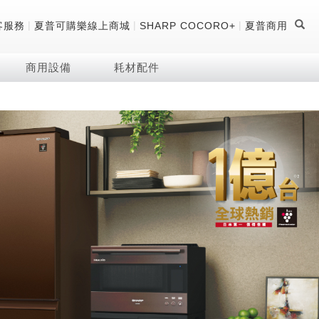
|
|
|
客服務
夏普可購樂線上商城
SHARP COCORO+
夏普商用
商用設備
耗材配件
證
器
 科技酷冷袋
機
技術