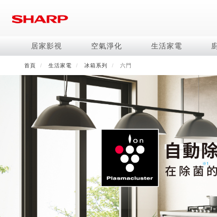
移
至
主
內
居家影視
空氣淨化
生活家電
容
首頁
生活家電
冰箱系列
六門
電視/顯示器系列
空氣淨化系列
冰箱系列
水波爐
照明系列
美容保濕
商用解決方案
影音週邊
冷暖空調系列
技術
烹飪
鞋體保養系列
美髮造型
AQUOS 8K
Purefit空氣美學機
冷凍庫
AIoT智慧水波爐
LED吸頂燈
水活力美容保濕器
商用顯示器
藍牙音響
冷暖型
冰箱系列介紹
AIoT智慧零水鍋
高科技鞋履賦活器
吹風機
商用微波爐
AQUOS XLED
AIoT智慧空氣清淨機
六門
水波爐
商用投影機
AIoT智慧空調
四門對開除菌冰箱
零水鍋
正負離子造型器
商用空氣清淨機
AQUOS QLED
水活力空氣清淨機
五門(左右開)
觸控式電子白板
冷專型
左右開除菌冰箱
AQUOS 4K UHD
空氣清淨機
四門
拼接電視牆
故障代碼查詢
AQUOS 2K FHD
自動除菌離子產生器
三門
DirectView LED
雙門
電風扇系列
FAQ
淨水器
暖風系列
FAQ
DC直流馬達立扇
無孔槽洗衣機
超淨系列淨水器
多功能暖烘機
iBarista 智慧咖啡機
3D清淨循環扇
左右開冰箱
淨水器濾芯
零水鍋
涼暖離子扇
無線吸塵器
水波爐