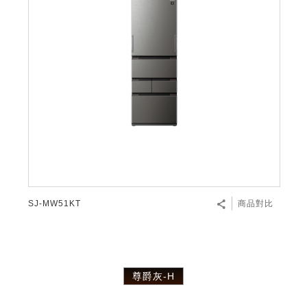
SJ-MW51KT
商品對比
尊爵灰-H