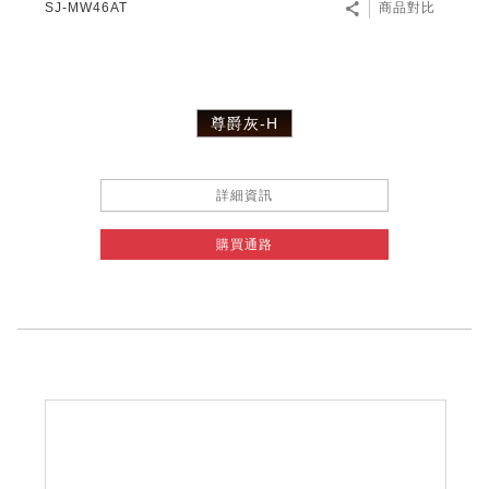
SJ-MW46AT
商品對比
尊爵灰-H
詳細資訊
購買通路