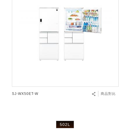
SJ-WX50ET-W
商品對比
502L