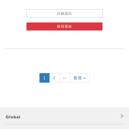
詳細資訊
購買通路
Pagination
目
1
頁
2
下
››
Last
最後 »
前
面
一
page
頁
頁
面
Global