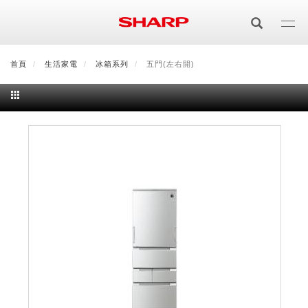
移
至
主
內
首頁
最新消息
生活家電
會員登入/註冊
冰箱系列
會員中心
五門(左右開)
顧客服務
夏普可購樂線上
容
居家影視
電視/顯示器系列
空氣淨化
空氣淨化系列
生活家電
AQUOS 8K
影音週邊
冰箱系列
廚房調理
Purefit空氣美學機
冷暖空調系列
AQUOS XLED
藍牙音響
技術
水波爐
生活用品
冷凍庫
技術
AIoT智慧空氣清淨機
冷暖型
除濕機系列
AQUOS QLED
夏普量子臻原色
照明系列
美容系列
AIoT智慧水波爐
烹飪
六門
冰箱系列介紹
清洗系列
水活力空氣清淨機
AIoT智慧空調
2合1空氣清淨除濕機
技術
AQUOS 4K UHD
AQUOS XLED
美容保濕
行動裝置
LED吸頂燈
鞋體保養系列
水波爐
AIoT智慧零水鍋