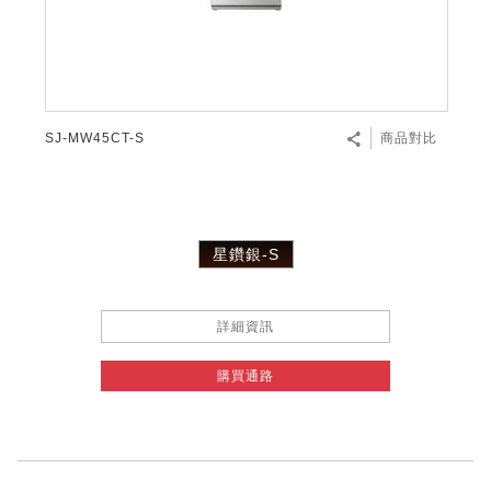
微波爐
五門(左右開)
四門對開除菌冰箱
無孔槽系列介紹
RACTIVE Air系列
空氣清淨機
冷專型
自動除菌離子除濕機
新型冠狀病毒抑制實證
電風扇系列
AQUOS 2K FHD
AQUOS 8K 第三代
商用設備
水活力美容保濕器
美髮造型
高科技鞋履賦活器
防護用品系列
零水鍋
機械轉盤微波爐
飲品
四門
左右開除菌冰箱
無孔槽洗衣機
羽量級無線快充吸塵器
FAQ
自動除菌離子產生器
故障代碼查詢
高效除濕機
自動除菌離子實證
DC直流馬達立扇
暖風系列
8K影像技術展現
商用解決方案
耗材配件
吹風機
頭皮調理
低反射蛾眼面罩
保溫/冷藏系列
電子平板微波爐
咖啡機
淨水器
三門
滾筒洗衣機/乾衣機
無孔槽洗衣機
AIoT智慧聯網除濕機
J-TECH空調技術
3D清淨循環扇
多功能暖烘機
FAQ
SJ-MW45CT-S
商品對比
商用顯示器
正負離子造型器
頭皮手持按摩器
FAQ
TEKION COOLER 科技酷冷袋
電子轉盤微波爐
Soda Presso氣泡水機
超淨系列淨水器
FAQ
雙門
直立變頻洗衣機
左右開冰箱
乾淨方美學除濕機
空氣清淨機結合捕蚊技術
涼暖離子扇
PCI 自動除菌離子
商用投影機
商用微波爐
美容家電
淨水器濾芯
iBarista 智慧咖啡機
超音波清洗棒
無線吸塵器
自動除菌離子技術
星鑽銀-S
觸控式電子白板
商用空氣清淨機
零水鍋
拼接電視牆
詳細資訊
水波爐
購買通路
DirectView LED