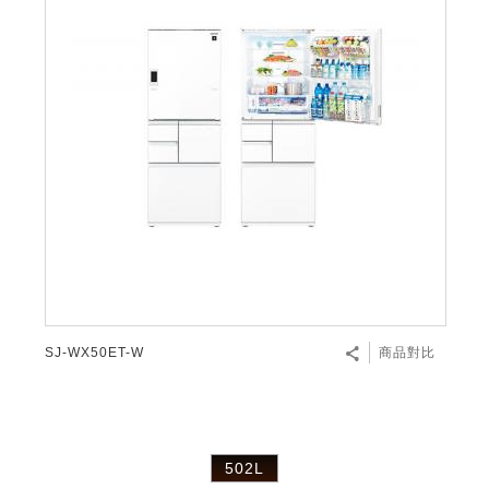
SJ-WX50ET-W
商品對比
502L