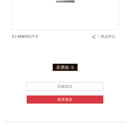
微波爐
五門(左右開)
四門對開除菌冰箱
無孔槽系列介紹
RACTIVE Air系列
空氣清淨機
冷專型
自動除菌離子除濕機
新型冠狀病毒抑制實證
電風扇系列
AQUOS 2K FHD
AQUOS 8K 第三代
商用設備
水活力美容保濕器
美髮造型
高科技鞋履賦活器
防護用品系列
零水鍋
機械轉盤微波爐
飲品
四門
左右開除菌冰箱
無孔槽洗衣機
羽量級無線快充吸塵器
FAQ
自動除菌離子產生器
故障代碼查詢
高效除濕機
自動除菌離子實證
DC直流馬達立扇
暖風系列
8K影像技術展現
商用解決方案
耗材配件
吹風機
頭皮調理
低反射蛾眼面罩
保溫/冷藏系列
電子平板微波爐
咖啡機
淨水器
三門
滾筒洗衣機/乾衣機
無孔槽洗衣機
AIoT智慧聯網除濕機
J-TECH空調技術
3D清淨循環扇
多功能暖烘機
FAQ
SJ-MW45CT-S
商品對比
商用顯示器
正負離子造型器
頭皮手持按摩器
FAQ
TEKION COOLER 科技酷冷袋
電子轉盤微波爐
Soda Presso氣泡水機
超淨系列淨水器
FAQ
雙門
直立變頻洗衣機
左右開冰箱
乾淨方美學除濕機
空氣清淨機結合捕蚊技術
涼暖離子扇
PCI 自動除菌離子
商用投影機
商用微波爐
美容家電
淨水器濾芯
iBarista 智慧咖啡機
超音波清洗棒
無線吸塵器
自動除菌離子技術
星鑽銀-S
觸控式電子白板
商用空氣清淨機
零水鍋
拼接電視牆
詳細資訊
水波爐
購買通路
DirectView LED