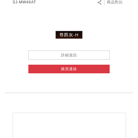
SJ-MW46AT
商品對比
尊爵灰-H
詳細資訊
購買通路