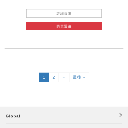
詳細資訊
購買通路
Pagination
目
1
頁
2
下
››
Last
最後 »
前
面
一
page
頁
頁
面
Global