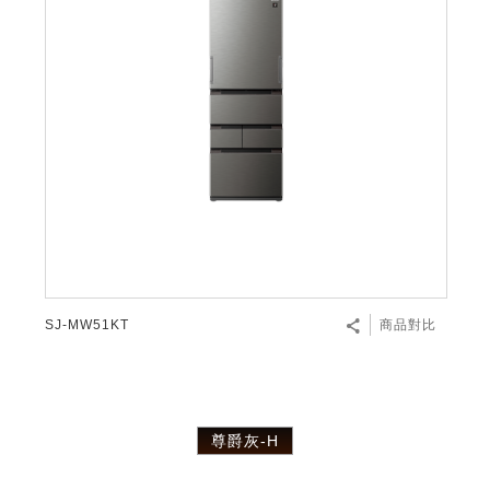
SJ-MW51KT
商品對比
尊爵灰-H