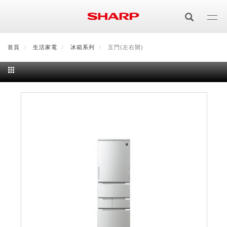
移
至
主
內
首頁
最新消息
生活家電
會員登入/註冊
冰箱系列
會員中心
五門(左右開)
顧客服務
夏普可購樂線上
容
居家影視
電視/顯示器系列
空氣淨化
空氣淨化系列
生活家電
AQUOS 8K
影音週邊
冰箱系列
廚房調理
Purefit空氣美學機
冷暖空調系列
AQUOS XLED
藍牙音響
技術
水波爐
生活用品
冷凍庫
技術
AIoT智慧空氣清淨機
冷暖型
除濕機系列
AQUOS QLED
夏普量子臻原色
照明系列
美容系列
AIoT智慧水波爐
烹飪
六門
冰箱系列介紹
清洗系列
水活力空氣清淨機
AIoT智慧空調
2合1空氣清淨除濕機
技術
AQUOS 4K UHD
AQUOS XLED
美容保濕
行動裝置
LED吸頂燈
鞋體保養系列
水波爐
AIoT智慧零水鍋