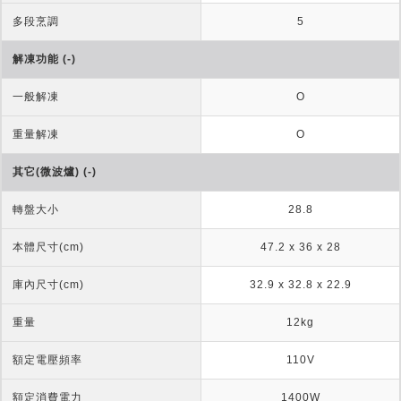
多段烹調
5
解凍功能 (-)
一般解凍
O
重量解凍
O
其它(微波爐) (-)
轉盤大小
28.8
本體尺寸(cm)
47.2 x 36 x 28
庫內尺寸(cm)
32.9 x 32.8 x 22.9
重量
12kg
額定電壓頻率
110V
額定消費電力
1400W