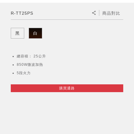
微波爐
五門(左右開)
四門對開除菌冰箱
無孔槽系列介紹
RACTIVE Air系列
空氣清淨機
冷專型
自動除菌離子除濕機
新型冠狀病毒抑制實證
電風扇系列
AQUOS 2K FHD
AQUOS 8K 第三代
商用設備
水活力美容保濕器
R-TT25PS
商品對比
美髮造型
高科技鞋履賦活器
防護用品系列
零水鍋
機械轉盤微波爐
飲品
四門
左右開除菌冰箱
無孔槽洗衣機
羽量級無線快充吸塵器
FAQ
自動除菌離子產生器
故障代碼查詢
高效除濕機
自動除菌離子實證
DC直流馬達立扇
暖風系列
8K影像技術展現
商用解決方案
耗材配件
吹風機
頭皮調理
低反射蛾眼面罩
保溫/冷藏系列
電子平板微波爐
咖啡機
淨水器
三門
滾筒洗衣機/乾衣機
無孔槽洗衣機
黑
白
AIoT智慧聯網除濕機
J-TECH空調技術
3D清淨循環扇
多功能暖烘機
FAQ
商用顯示器
正負離子造型器
頭皮手持按摩器
FAQ
TEKION COOLER 科技酷冷袋
電子轉盤微波爐
Soda Presso氣泡水機
超淨系列淨水器
FAQ
雙門
直立變頻洗衣機
左右開冰箱
乾淨方美學除濕機
空氣清淨機結合捕蚊技術
涼暖離子扇
PCI 自動除菌離子
總容積： 25公升
商用投影機
商用微波爐
美容家電
淨水器濾芯
iBarista 智慧咖啡機
超音波清洗棒
無線吸塵器
自動除菌離子技術
850W微波加熱
觸控式電子白板
商用空氣清淨機
5段火力
零水鍋
拼接電視牆
購買通路
水波爐
DirectView LED