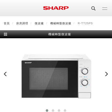
移
至
主
內
首頁
最新消息
廚房調理
會員登入/註冊
微波爐
機械轉盤微波爐
會員中心
顧客服務
R-TT25PS
夏普可購樂線上
容
機械轉盤微波爐
居家影視
電視/顯示器系列
空氣淨化
空氣淨化系列
生活家電
AQUOS 8K
影音週邊
冰箱系列
廚房調理
Purefit空氣美學機
冷暖空調系列
AQUOS XLED
藍牙音響
技術
水波爐
生活用品
冷凍庫
技術
AIoT智慧空氣清淨機
冷暖型
除濕機系列
AQUOS QLED
夏普量子臻原色
照明系列
美容系列
AIoT智慧水波爐
烹飪
六門
冰箱系列介紹
清洗系列
水活力空氣清淨機
AIoT智慧空調
2合1空氣清淨除濕機
技術
AQUOS 4K UHD
AQUOS XLED
美容保濕
行動裝置
LED吸頂燈
鞋體保養系列
水波爐
AIoT智慧零水鍋