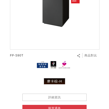
FP-S90T
商品對比
摩卡棕-H
詳細資訊
購買通路