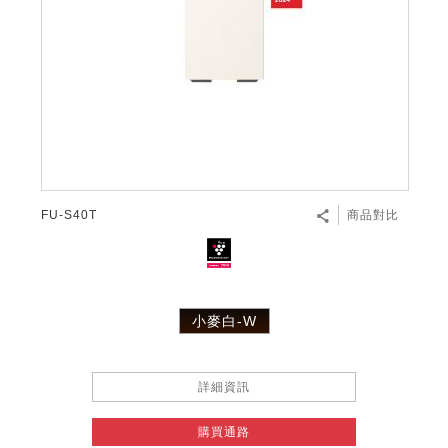
FU-S40T
商品對比
小麥白-W
詳細資訊
購買通路