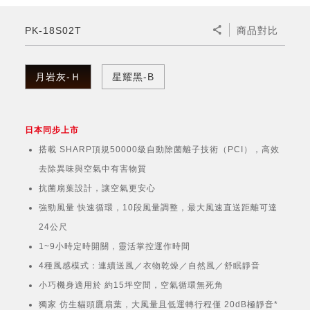
微波爐
五門(左右開)
四門對開除菌冰箱
無孔槽系列介紹
RACTIVE Air系列
空氣清淨機
冷專型
自動除菌離子除濕機
新型冠狀病毒抑制實證
電風扇系列
AQUOS 2K FHD
AQUOS 8K 第三代
商用設備
水活力美容保濕器
PK-18S02T
商品對比
美髮造型
高科技鞋履賦活器
防護用品系列
零水鍋
機械轉盤微波爐
飲品
四門
左右開除菌冰箱
無孔槽洗衣機
羽量級無線快充吸塵器
FAQ
自動除菌離子產生器
故障代碼查詢
高效除濕機
自動除菌離子實證
DC直流馬達立扇
暖風系列
8K影像技術展現
商用解決方案
耗材配件
吹風機
頭皮調理
低反射蛾眼面罩
保溫/冷藏系列
電子平板微波爐
咖啡機
淨水器
三門
滾筒洗衣機/乾衣機
無孔槽洗衣機
月岩灰-Ｈ
星耀黑-B
AIoT智慧聯網除濕機
J-TECH空調技術
3D清淨循環扇
多功能暖烘機
FAQ
商用顯示器
正負離子造型器
頭皮手持按摩器
FAQ
TEKION COOLER 科技酷冷袋
電子轉盤微波爐
Soda Presso氣泡水機
超淨系列淨水器
FAQ
雙門
直立變頻洗衣機
左右開冰箱
乾淨方美學除濕機
空氣清淨機結合捕蚊技術
涼暖離子扇
PCI 自動除菌離子
日本同步上市
商用投影機
商用微波爐
美容家電
淨水器濾芯
iBarista 智慧咖啡機
超音波清洗棒
無線吸塵器
自動除菌離子技術
搭載 SHARP頂規50000級自動除菌離子技術（PCI），高效
觸控式電子白板
商用空氣清淨機
去除異味與空氣中有害物質
零水鍋
抗菌扇葉設計，讓空氣更安心
拼接電視牆
強勁風量 快速循環，10段風量調整，最大風速直送距離可達
水波爐
24公尺
DirectView LED
1~9小時定時開關，靈活掌控運作時間
4種風感模式：連續送風／衣物乾燥／自然風／舒眠靜音
小巧機身適用於 約15坪空間，空氣循環無死角
獨家 仿生貓頭鷹扇葉，大風量且低運轉行程僅 20dB極靜音*