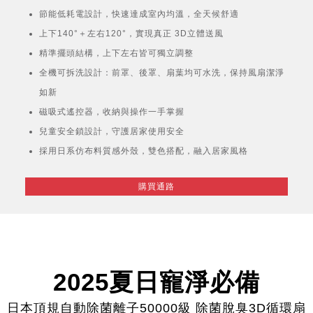
節能低耗電設計，快速達成室內均溫，全天候舒適
上下140°＋左右120°，實現真正 3D立體送風
精準擺頭結構，上下左右皆可獨立調整
全機可拆洗設計：前罩、後罩、扇葉均可水洗，保持風扇潔淨
如新
磁吸式遙控器，收納與操作一手掌握
兒童安全鎖設計，守護居家使用安全
採用日系仿布料質感外殼，雙色搭配，融入居家風格
購買通路
2025夏日寵淨必備
日本頂規自動除菌離子50000級 除菌脫臭3D循環扇