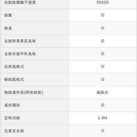
自動除菌離子濃度
50000
除菌
O
脫臭
O
去除附著香菸臭味
O
去除衣服半乾臭味
O
自然風模式
O
睡眠風模式
O
無線遙控器(附收納架)
磁吸式
遙控擺頭
O
定時功能
1-9H
兒童安全鎖
O