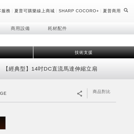
|
|
|
客服務
夏普可購樂線上商城
SHARP COCORO+
夏普商用
商用設備
耗材配件
技術支援
證
器
 科技酷冷袋
機
【經典型】14吋DC直流馬達伸縮立扇
技術
商品對比
4GE