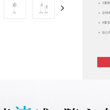
3重
定時開
9重
貼心