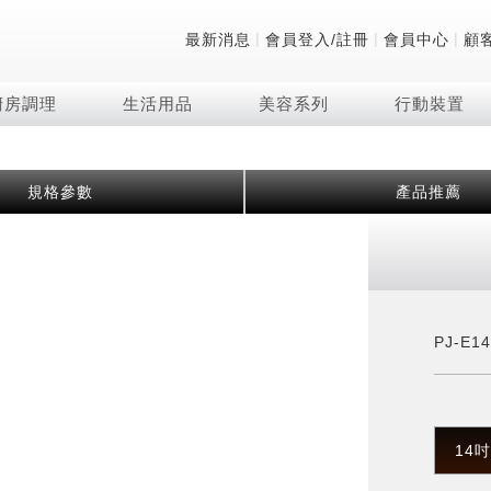
|
|
|
最新消息
會員登入/註冊
會員中心
顧
廚房調理
生活用品
美容系列
行動裝置
技術
除濕機系列
清洗系列
微波爐
防護用品系列
頭皮調理
技術
RACTIVE Air系列
飲品
保溫/冷藏系列
FAQ
規格參數
產品推薦
夏普量子臻原色
2合1空氣清淨除濕機
無孔槽系列介紹
機械轉盤微波爐
低反射蛾眼面罩
頭皮手持按摩器
新型冠狀病毒抑制實
羽量級無線快充吸塵
咖啡機
TEKION COOLER
美容家電
AQUOS XLED
自動除菌離子除濕機
無孔槽洗衣機
電子平板微波爐
自動除菌離子實證
Soda Presso氣泡水
AQUOS 8K 第三代
高效除濕機
滾筒洗衣機/乾衣機
電子轉盤微波爐
J-TECH空調技術
8K影像技術展現
AIoT智慧聯網除濕機
直立變頻洗衣機
空氣清淨機結合捕蚊
乾淨方美學除濕機
超音波清洗棒
自動除菌離子技術
PJ-E1
FAQ
PCI 自動除菌離子
14吋