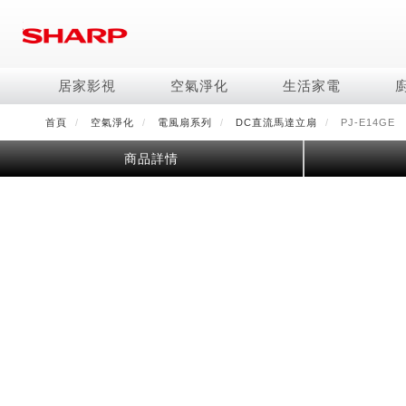
移
至
主
內
居家影視
空氣淨化
生活家電
容
首頁
空氣淨化
電風扇系列
DC直流馬達立扇
PJ-E14GE
電視/顯示器系列
空氣淨化系列
冰箱系列
水波爐
照明系列
美容保濕
商用解決方案
影音週邊
冷暖空調系列
技術
烹飪
鞋體保養系列
美髮造型
商品詳情
AQUOS 8K
Purefit空氣美學機
冷凍庫
AIoT智慧水波爐
LED吸頂燈
水活力美容保濕器
商用顯示器
藍牙音響
冷暖型
冰箱系列介紹
AIoT智慧零水鍋
高科技鞋履賦活器
吹風機
商用微波爐
AQUOS XLED
AIoT智慧空氣清淨機
六門
水波爐
商用投影機
AIoT智慧空調
四門對開除菌冰箱
零水鍋
正負離子造型器
商用空氣清淨機
AQUOS QLED
水活力空氣清淨機
五門(左右開)
觸控式電子白板
冷專型
左右開除菌冰箱
AQUOS 4K UHD
空氣清淨機
四門
拼接電視牆
故障代碼查詢
AQUOS 2K FHD
自動除菌離子產生器
三門
DirectView LED
雙門
電風扇系列
FAQ
淨水器
暖風系列
FAQ
DC直流馬達立扇
無孔槽洗衣機
超淨系列淨水器
多功能暖烘機
iBarista 智慧咖啡機
3D清淨循環扇
左右開冰箱
淨水器濾芯
零水鍋
涼暖離子扇
無線吸塵器
水波爐