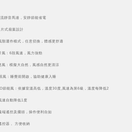
直流靜音馬達，安靜節能省電
5片式扇葉設計
風類運作模式，任意切換，體感更舒適
正常風：6段風速，風力強勁
自然風：模擬大自然，風感自然更清涼
 睡眠風：睡覺前開啟，協助健康入睡
ECO節能風：依據室溫高低，溫度30度,風速為第6級，溫度每降低2
風速自動降低1度
遠端遙控及擺頭，操作便利自如
遙控器， 方便收納