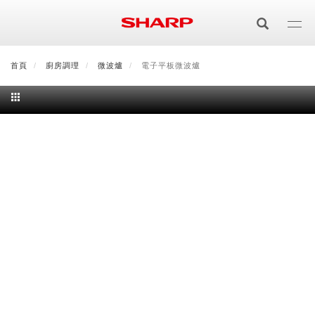
移
至
主
內
首頁
最新消息
廚房調理
會員登入/註冊
微波爐
電子平板微波爐
會員中心
顧客服務
夏普可購樂線上
容
居家影視
電視/顯示器系列
空氣淨化
空氣淨化系列
生活家電
AQUOS 8K
影音週邊
冰箱系列
廚房調理
Purefit空氣美學機
冷暖空調系列
AQUOS XLED
藍牙音響
技術
水波爐
生活用品
冷凍庫
技術
AIoT智慧空氣清淨機
冷暖型
除濕機系列
AQUOS QLED
夏普量子臻原色
照明系列
美容系列
AIoT智慧水波爐
烹飪
六門
冰箱系列介紹
清洗系列
水活力空氣清淨機
AIoT智慧空調
2合1空氣清淨除濕機
技術
AQUOS 4K UHD
AQUOS XLED
美容保濕
行動裝置
LED吸頂燈
鞋體保養系列
水波爐
AIoT智慧零水鍋