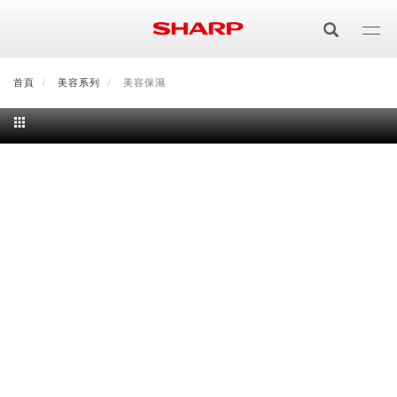
移
至
主
內
首頁
最新消息
美容系列
會員登入/註冊
美容保濕
會員中心
顧客服務
夏普可購樂線上
容
居家影視
電視/顯示器系列
空氣淨化
空氣淨化系列
生活家電
AQUOS 8K
影音週邊
冰箱系列
廚房調理
Purefit空氣美學機
冷暖空調系列
AQUOS XLED
藍牙音響
技術
水波爐
生活用品
冷凍庫
技術
AIoT智慧空氣清淨機
冷暖型
除濕機系列
AQUOS QLED
夏普量子臻原色
照明系列
美容系列
AIoT智慧水波爐
烹飪
六門
冰箱系列介紹
清洗系列
水活力空氣清淨機
AIoT智慧空調
2合1空氣清淨除濕機
技術
AQUOS 4K UHD
AQUOS XLED
美容保濕
行動裝置
LED吸頂燈
鞋體保養系列
水波爐
AIoT智慧零水鍋