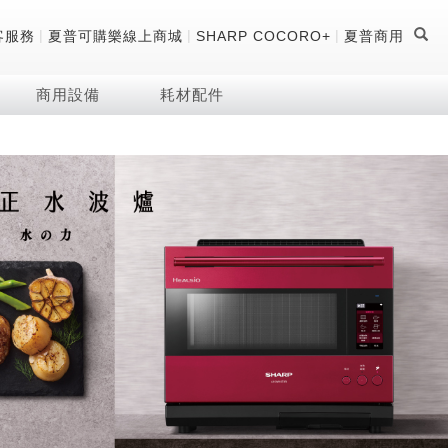
|
|
|
客服務
夏普可購樂線上商城
SHARP COCORO+
夏普商用
商用設備
耗材配件
證
器
 科技酷冷袋
機
技術