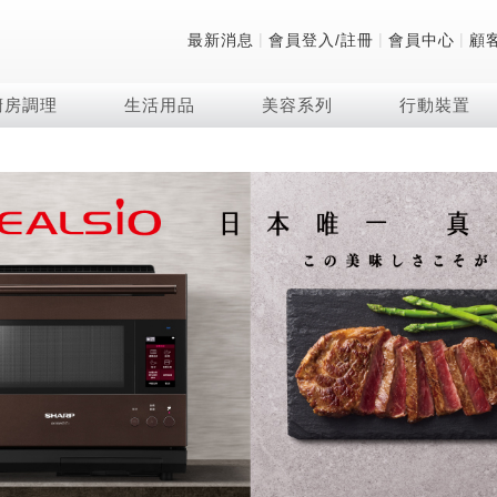
|
|
|
最新消息
會員登入/註冊
會員中心
顧
廚房調理
生活用品
美容系列
行動裝置
技術
除濕機系列
清洗系列
微波爐
防護用品系列
頭皮調理
技術
RACTIVE Air系列
飲品
保溫/冷藏系列
FAQ
夏普量子臻原色
2合1空氣清淨除濕機
無孔槽系列介紹
機械轉盤微波爐
低反射蛾眼面罩
頭皮手持按摩器
新型冠狀病毒抑制實
羽量級無線快充吸塵
咖啡機
TEKION COOLER
美容家電
AQUOS XLED
自動除菌離子除濕機
無孔槽洗衣機
電子平板微波爐
自動除菌離子實證
Soda Presso氣泡水
AQUOS 8K 第三代
高效除濕機
滾筒洗衣機/乾衣機
電子轉盤微波爐
J-TECH空調技術
8K影像技術展現
AIoT智慧聯網除濕機
直立變頻洗衣機
空氣清淨機結合捕蚊
乾淨方美學除濕機
超音波清洗棒
自動除菌離子技術
FAQ
PCI 自動除菌離子