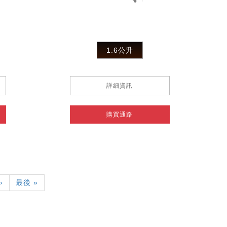
1.6公升
詳細資訊
購買通路
下
›
Last
最後 »
一
page
頁