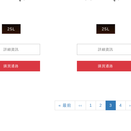
25L
25L
詳細資訊
詳細資訊
購買通路
購買通路
First
« 最前
Previous
‹‹
頁
1
頁
2
目
3
頁
4
›
page
page
面
面
前
面
頁
面