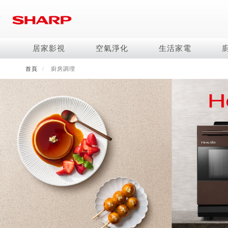
移
至
主
內
居家影視
空氣淨化
生活家電
容
首頁
廚房調理
電視/顯示器系列
空氣淨化系列
冰箱系列
水波爐
照明系列
美容保濕
商用解決方案
影音週邊
冷暖空調系列
技術
烹飪
鞋體保養系列
美髮造型
AQUOS 8K
Purefit空氣美學機
冷凍庫
AIoT智慧水波爐
LED吸頂燈
水活力美容保濕器
商用顯示器
藍牙音響
冷暖型
冰箱系列介紹
AIoT智慧零水鍋
高科技鞋履賦活器
吹風機
商用微波爐
AQUOS XLED
AIoT智慧空氣清淨機
六門
水波爐
商用投影機
AIoT智慧空調
四門對開除菌冰箱
零水鍋
正負離子造型器
商用空氣清淨機
AQUOS QLED
水活力空氣清淨機
五門(左右開)
觸控式電子白板
冷專型
左右開除菌冰箱
AQUOS 4K UHD
空氣清淨機
四門
拼接電視牆
故障代碼查詢
AQUOS 2K FHD
自動除菌離子產生器
三門
DirectView LED
雙門
電風扇系列
FAQ
淨水器
暖風系列
FAQ
DC直流馬達立扇
無孔槽洗衣機
超淨系列淨水器
多功能暖烘機
iBarista 智慧咖啡機
3D清淨循環扇
左右開冰箱
淨水器濾芯
零水鍋
涼暖離子扇
無線吸塵器
水波爐