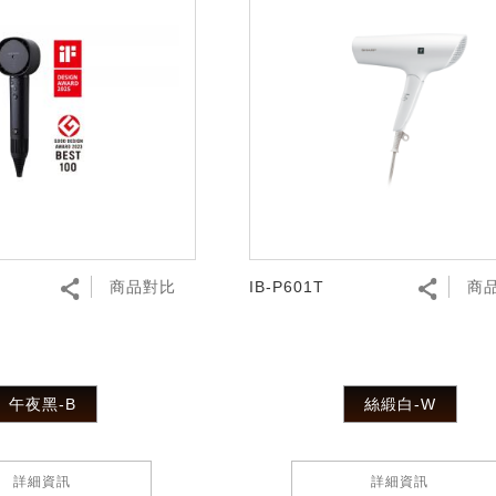
商品對比
IB-P601T
商
午夜黑-B
絲緞白-W
詳細資訊
詳細資訊