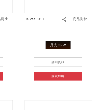
品對比
IB-WX901T
商品對比
月光白-W
詳細資訊
購買通路