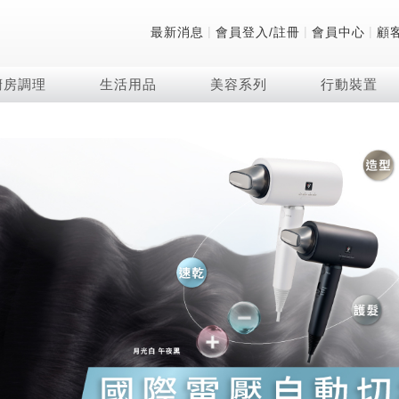
|
|
|
最新消息
會員登入/註冊
會員中心
顧
廚房調理
生活用品
美容系列
行動裝置
技術
除濕機系列
清洗系列
微波爐
防護用品系列
頭皮調理
技術
RACTIVE Air系列
飲品
保溫/冷藏系列
FAQ
夏普量子臻原色
2合1空氣清淨除濕機
無孔槽系列介紹
機械轉盤微波爐
低反射蛾眼面罩
頭皮手持按摩器
新型冠狀病毒抑制實
羽量級無線快充吸塵
咖啡機
TEKION COOLER
美容家電
AQUOS XLED
自動除菌離子除濕機
無孔槽洗衣機
電子平板微波爐
自動除菌離子實證
Soda Presso氣泡水
AQUOS 8K 第三代
高效除濕機
滾筒洗衣機/乾衣機
電子轉盤微波爐
J-TECH空調技術
8K影像技術展現
AIoT智慧聯網除濕機
直立變頻洗衣機
空氣清淨機結合捕蚊
乾淨方美學除濕機
超音波清洗棒
自動除菌離子技術
FAQ
PCI 自動除菌離子