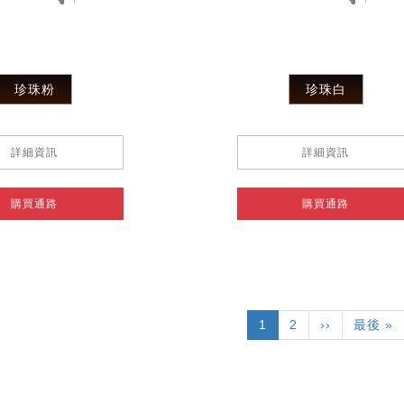
珍珠粉
珍珠白
詳細資訊
詳細資訊
購買通路
購買通路
目
1
頁
2
下
››
Last
最後 »
前
面
一
page
頁
頁
面