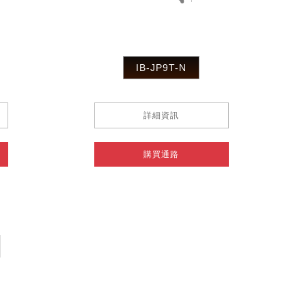
IB-JP9T-N
詳細資訊
購買通路