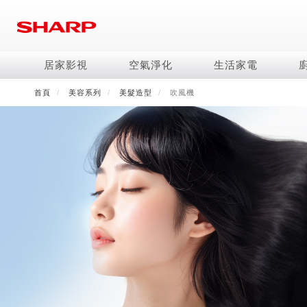
移
至
主
內
居家影視
空氣淨化
生活家電
容
首頁
美容系列
美髮造型
吹風機
電視/顯示器系列
空氣淨化系列
冰箱系列
水波爐
照明系列
美容保濕
商用解決方案
影音週邊
冷暖空調系列
技術
烹飪
鞋體保養系列
美髮造型
AQUOS 8K
Purefit空氣美學機
冷凍庫
AIoT智慧水波爐
LED吸頂燈
水活力美容保濕器
商用顯示器
藍牙音響
冷暖型
冰箱系列介紹
AIoT智慧零水鍋
高科技鞋履賦活器
吹風機
商用微波爐
AQUOS XLED
AIoT智慧空氣清淨機
六門
水波爐
商用投影機
AIoT智慧空調
四門對開除菌冰箱
零水鍋
正負離子造型器
商用空氣清淨機
AQUOS QLED
水活力空氣清淨機
五門(左右開)
觸控式電子白板
冷專型
左右開除菌冰箱
AQUOS 4K UHD
空氣清淨機
四門
拼接電視牆
故障代碼查詢
AQUOS 2K FHD
自動除菌離子產生器
三門
DirectView LED
雙門
電風扇系列
FAQ
淨水器
暖風系列
FAQ
DC直流馬達立扇
無孔槽洗衣機
超淨系列淨水器
多功能暖烘機
iBarista 智慧咖啡機
3D清淨循環扇
左右開冰箱
淨水器濾芯
零水鍋
涼暖離子扇
無線吸塵器
水波爐