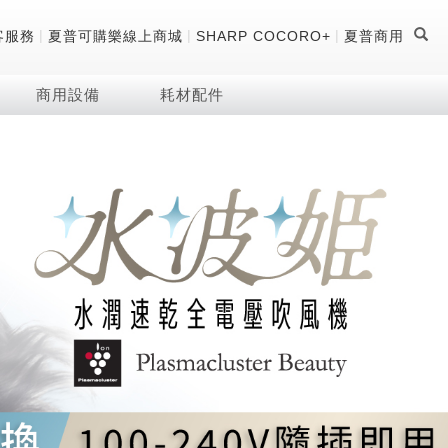
|
|
|
客服務
夏普可購樂線上商城
SHARP COCORO+
夏普商用
商用設備
耗材配件
證
器
 科技酷冷袋
機
技術