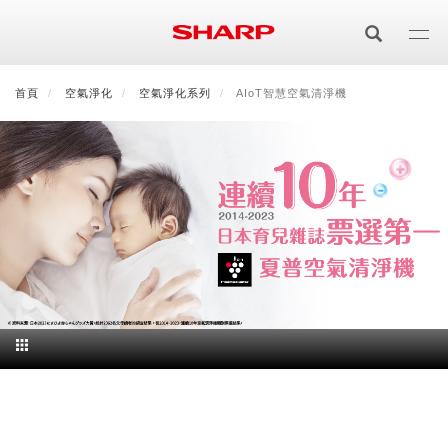
移
至
主
內
首頁
最新消息
空氣淨化
會員登入/註冊
空氣淨化系列
會員中心
AIoT智慧空氣清淨機
顧客服務
夏普可購樂線上
容
居家影視
電視/顯示器系列
空氣淨化
空氣淨化系列
生活家電
AQUOS 8K
影音週邊
冰箱系列
廚房調理
Purefit空氣美學機
冷暖空調系列
AQUOS XLED
藍牙音響
技術
水波爐
生活用品
冷凍庫
技術
AIoT智慧空氣清淨機
冷暖型
除濕機系列
AQUOS QLED
夏普量子臻原色
照明系列
美容系列
AIoT智慧水波爐
烹飪
六門
冰箱系列介紹
清洗系列
水活力空氣清淨機
AIoT智慧空調
2合1空氣清淨除濕機
技術
AQUOS 4K UHD
AQUOS XLED
美容保濕
行動裝置
LED吸頂燈
鞋體保養系列
水波爐
AIoT智慧零水鍋