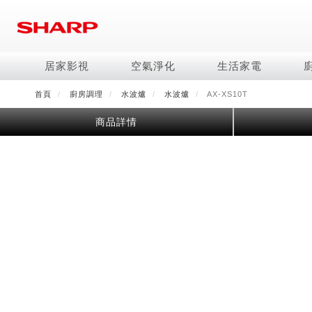
移
至
主
內
居家影視
空氣淨化
生活家電
容
首頁
廚房調理
水波爐
水波爐
AX-XS10T
電視/顯示器系列
空氣淨化系列
冰箱系列
水波爐
照明系列
美容保濕
商用解決方案
影音週邊
冷暖空調系列
技術
烹飪
鞋體保養系列
美髮造型
商品詳情
AQUOS 8K
Purefit空氣美學機
冷凍庫
AIoT智慧水波爐
LED吸頂燈
水活力美容保濕器
商用顯示器
藍牙音響
冷暖型
冰箱系列介紹
AIoT智慧零水鍋
高科技鞋履賦活器
吹風機
商用微波爐
AQUOS XLED
AIoT智慧空氣清淨機
六門
水波爐
商用投影機
AIoT智慧空調
四門對開除菌冰箱
零水鍋
正負離子造型器
商用空氣清淨機
AQUOS QLED
水活力空氣清淨機
五門(左右開)
觸控式電子白板
冷專型
左右開除菌冰箱
AQUOS 4K UHD
空氣清淨機
四門
拼接電視牆
故障代碼查詢
AQUOS 2K FHD
自動除菌離子產生器
三門
DirectView LED
雙門
電風扇系列
FAQ
淨水器
暖風系列
FAQ
DC直流馬達立扇
無孔槽洗衣機
超淨系列淨水器
多功能暖烘機
iBarista 智慧咖啡機
3D清淨循環扇
左右開冰箱
淨水器濾芯
零水鍋
涼暖離子扇
無線吸塵器
水波爐