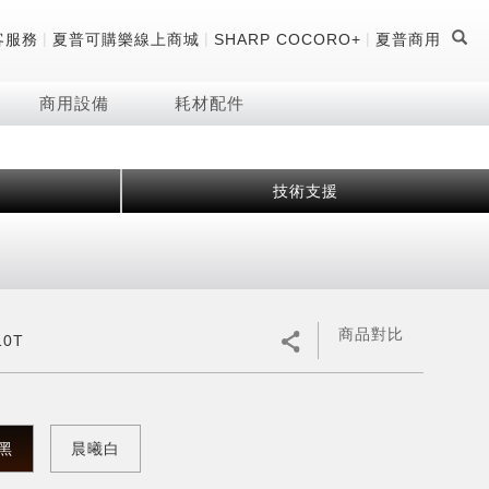
|
|
|
客服務
夏普可購樂線上商城
SHARP COCORO+
夏普商用
商用設備
耗材配件
技術支援
證
器
 科技酷冷袋
機
技術
商品對比
10T
黑
晨曦白