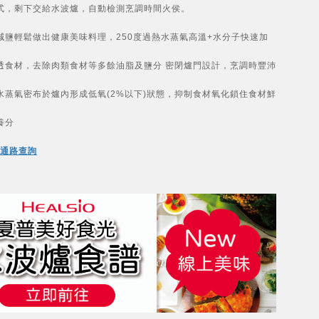
式，剩下交給水波爐，自動檢測烹調時間火侯。
減鹽輕鬆做出健康美味料理，250度過熱水蒸氣高溫+水分子快速加
透食材，去除肉類食材等多餘油脂及鹽分 密閉爐門設計，烹調時豐沛
水蒸氣密布於爐內形成低氧(2%以下)狀態，抑制食材氧化鎖住食材鮮
養分
通路查詢