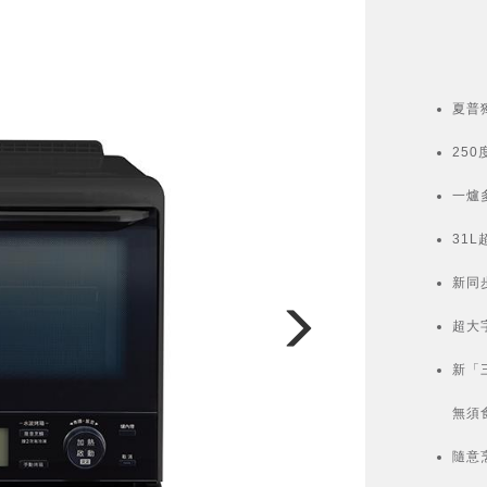
夏普
25
一爐
31
新同
超大
新「
無須
隨意