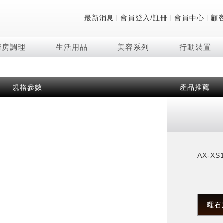
|
|
|
最新消息
會員登入/註冊
會員中心
顧
廚房調理
生活用品
美容系列
行動裝置
技術
除濕機系列
清洗系列
微波爐
防護用品系列
頭皮調理
技術
RACTIVE Air系列
飲品
保溫/冷藏系列
FAQ
規格參數
產品推薦
夏普量子臻原色
2合1空氣清淨除濕機
無孔槽系列介紹
機械轉盤微波爐
低反射蛾眼面罩
頭皮手持按摩器
新型冠狀病毒抑制實
羽量級無線快充吸塵
咖啡機
TEKION COOLER
美容家電
AQUOS XLED
自動除菌離子除濕機
無孔槽洗衣機
電子平板微波爐
自動除菌離子實證
Soda Presso氣泡水
AQUOS 8K 第三代
高效除濕機
滾筒洗衣機/乾衣機
電子轉盤微波爐
J-TECH空調技術
8K影像技術展現
AIoT智慧聯網除濕機
直立變頻洗衣機
空氣清淨機結合捕蚊
乾淨方美學除濕機
超音波清洗棒
自動除菌離子技術
AX-XS
FAQ
PCI 自動除菌離子
曜石