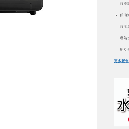
熱模
低油
熱滲
過熱
度及
更多販售