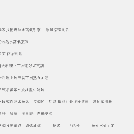
獨家技術過熱水蒸氣引擎 + 熱風循環風扇
0度過熱水蒸氣烹調
多菜 兩層料理
L超大料理上下層兩段式烹調
步料理上層烹調下層熟食加熱
字顯示螢幕+ 旋鈕型功能鍵
三段式過熱水蒸氣手控調節」功能 搭載紅外線掃描器、溫度感測器
食譜、解凍、測量即可自動烹調
烹調只要選取「網烤油炸」、「燒烤」、「熱炒」、「蒸煮水煮」加