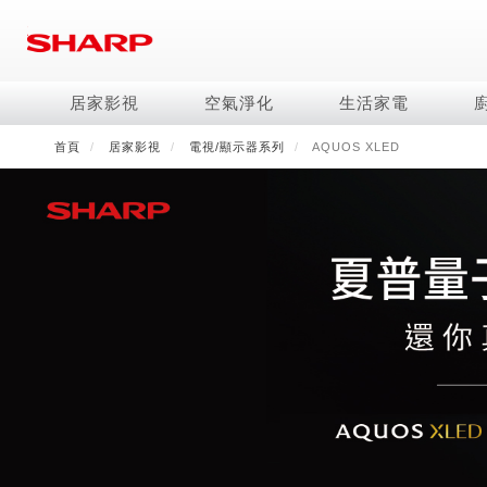
移
至
主
內
居家影視
空氣淨化
生活家電
容
首頁
居家影視
電視/顯示器系列
AQUOS XLED
電視/顯示器系列
空氣淨化系列
冰箱系列
水波爐
照明系列
美容保濕
商用解決方案
影音週邊
冷暖空調系列
技術
烹飪
鞋體保養系列
美髮造型
AQUOS 8K
Purefit空氣美學機
冷凍庫
AIoT智慧水波爐
LED吸頂燈
水活力美容保濕器
商用顯示器
藍牙音響
冷暖型
冰箱系列介紹
AIoT智慧零水鍋
高科技鞋履賦活器
吹風機
商用微波爐
AQUOS XLED
AIoT智慧空氣清淨機
六門
水波爐
商用投影機
AIoT智慧空調
四門對開除菌冰箱
零水鍋
正負離子造型器
商用空氣清淨機
AQUOS QLED
水活力空氣清淨機
五門(左右開)
觸控式電子白板
冷專型
左右開除菌冰箱
AQUOS 4K UHD
空氣清淨機
四門
拼接電視牆
故障代碼查詢
AQUOS 2K FHD
自動除菌離子產生器
三門
DirectView LED
雙門
電風扇系列
FAQ
淨水器
暖風系列
FAQ
DC直流馬達立扇
無孔槽洗衣機
超淨系列淨水器
多功能暖烘機
iBarista 智慧咖啡機
3D清淨循環扇
左右開冰箱
淨水器濾芯
零水鍋
涼暖離子扇
無線吸塵器
水波爐