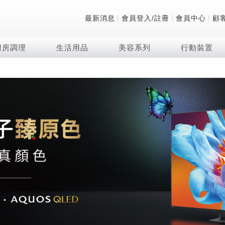
|
|
|
最新消息
會員登入/註冊
會員中心
顧
廚房調理
生活用品
美容系列
行動裝置
技術
除濕機系列
清洗系列
微波爐
防護用品系列
頭皮調理
技術
RACTIVE Air系列
飲品
保溫/冷藏系列
FAQ
夏普量子臻原色
2合1空氣清淨除濕機
無孔槽系列介紹
機械轉盤微波爐
低反射蛾眼面罩
頭皮手持按摩器
新型冠狀病毒抑制實
羽量級無線快充吸塵
咖啡機
TEKION COOLER
美容家電
AQUOS XLED
自動除菌離子除濕機
無孔槽洗衣機
電子平板微波爐
自動除菌離子實證
Soda Presso氣泡水
AQUOS 8K 第三代
高效除濕機
滾筒洗衣機/乾衣機
電子轉盤微波爐
J-TECH空調技術
8K影像技術展現
AIoT智慧聯網除濕機
直立變頻洗衣機
空氣清淨機結合捕蚊
乾淨方美學除濕機
超音波清洗棒
自動除菌離子技術
FAQ
PCI 自動除菌離子