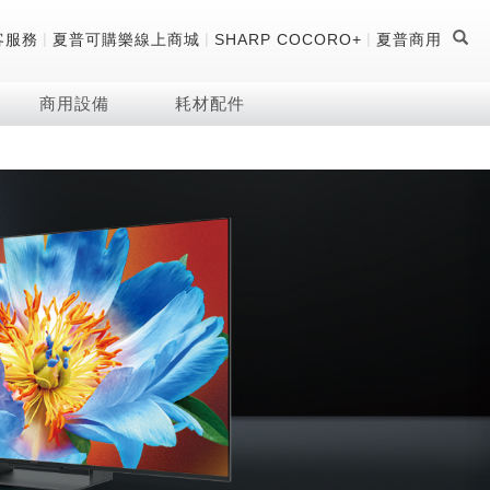
|
|
|
客服務
夏普可購樂線上商城
SHARP COCORO+
夏普商用
商用設備
耗材配件
證
器
 科技酷冷袋
機
技術