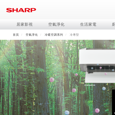
移
至
主
內
居家影視
空氣淨化
生活家電
容
首頁
空氣淨化
冷暖空調系列
冷專型
電視/顯示器系列
空氣淨化系列
冰箱系列
水波爐
照明系列
美容保濕
商用解決方案
影音週邊
冷暖空調系列
技術
烹飪
鞋體保養系列
美髮造型
AQUOS 8K
Purefit空氣美學機
冷凍庫
AIoT智慧水波爐
LED吸頂燈
水活力美容保濕器
商用顯示器
藍牙音響
冷暖型
冰箱系列介紹
AIoT智慧零水鍋
高科技鞋履賦活器
吹風機
商用微波爐
AQUOS XLED
AIoT智慧空氣清淨機
六門
水波爐
商用投影機
AIoT智慧空調
四門對開除菌冰箱
零水鍋
正負離子造型器
商用空氣清淨機
AQUOS QLED
水活力空氣清淨機
五門(左右開)
觸控式電子白板
冷專型
左右開除菌冰箱
AQUOS 4K UHD
空氣清淨機
四門
拼接電視牆
故障代碼查詢
AQUOS 2K FHD
自動除菌離子產生器
三門
DirectView LED
雙門
電風扇系列
FAQ
淨水器
暖風系列
FAQ
DC直流馬達立扇
無孔槽洗衣機
超淨系列淨水器
多功能暖烘機
iBarista 智慧咖啡機
3D清淨循環扇
左右開冰箱
淨水器濾芯
零水鍋
涼暖離子扇
無線吸塵器
水波爐