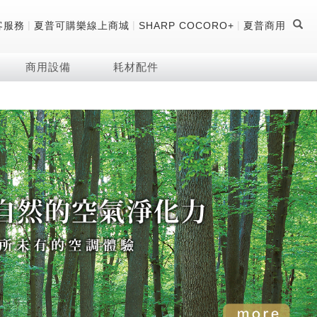
|
|
|
客服務
夏普可購樂線上商城
SHARP COCORO+
夏普商用
商用設備
耗材配件
證
器
 科技酷冷袋
機
技術