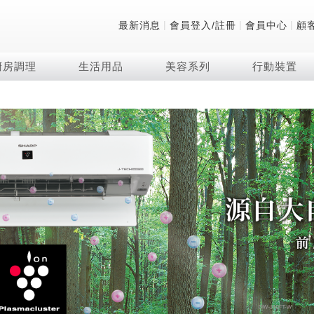
|
|
|
最新消息
會員登入/註冊
會員中心
顧
廚房調理
生活用品
美容系列
行動裝置
技術
除濕機系列
清洗系列
微波爐
防護用品系列
頭皮調理
技術
RACTIVE Air系列
飲品
保溫/冷藏系列
FAQ
夏普量子臻原色
2合1空氣清淨除濕機
無孔槽系列介紹
機械轉盤微波爐
低反射蛾眼面罩
頭皮手持按摩器
新型冠狀病毒抑制實
羽量級無線快充吸塵
咖啡機
TEKION COOLER
美容家電
AQUOS XLED
自動除菌離子除濕機
無孔槽洗衣機
電子平板微波爐
自動除菌離子實證
Soda Presso氣泡水
AQUOS 8K 第三代
高效除濕機
滾筒洗衣機/乾衣機
電子轉盤微波爐
J-TECH空調技術
8K影像技術展現
AIoT智慧聯網除濕機
直立變頻洗衣機
空氣清淨機結合捕蚊
乾淨方美學除濕機
超音波清洗棒
自動除菌離子技術
FAQ
PCI 自動除菌離子