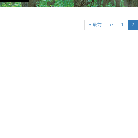
First
« 最前
Previous
‹‹
頁
1
目
2
page
page
面
前
頁
面