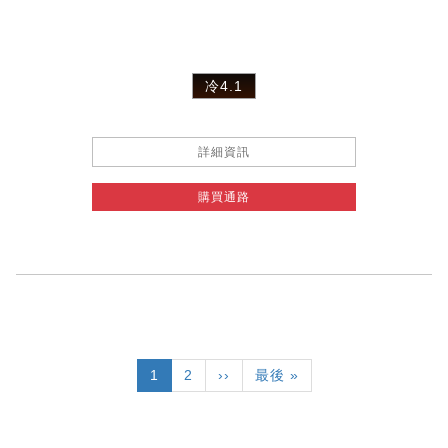
冷4.1
詳細資訊
購買通路
Pagination
目
1
頁
2
下
››
Last
最後 »
前
面
一
page
頁
頁
面