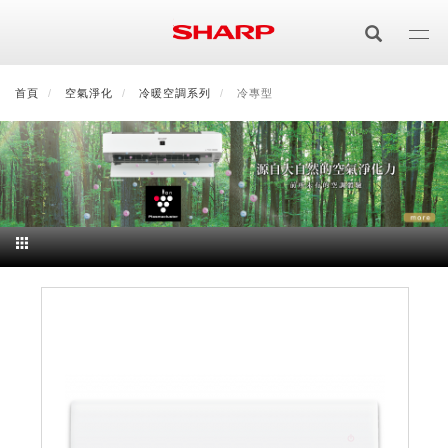
移
至
主
內
首頁
最新消息
空氣淨化
會員登入/註冊
冷暖空調系列
會員中心
冷專型
顧客服務
夏普可購樂線上
容
居家影視
電視/顯示器系列
空氣淨化
空氣淨化系列
生活家電
AQUOS 8K
影音週邊
冰箱系列
廚房調理
Purefit空氣美學機
冷暖空調系列
AQUOS XLED
藍牙音響
技術
水波爐
生活用品
冷凍庫
技術
AIoT智慧空氣清淨機
冷暖型
除濕機系列
AQUOS QLED
夏普量子臻原色
照明系列
美容系列
AIoT智慧水波爐
烹飪
六門
冰箱系列介紹
清洗系列
水活力空氣清淨機
AIoT智慧空調
2合1空氣清淨除濕機
技術
AQUOS 4K UHD
AQUOS XLED
美容保濕
行動裝置
LED吸頂燈
鞋體保養系列
水波爐
AIoT智慧零水鍋