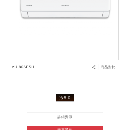
微波爐
五門(左右開)
四門對開除菌冰箱
無孔槽系列介紹
RACTIVE Air系列
空氣清淨機
冷專型
自動除菌離子除濕機
新型冠狀病毒抑制實證
電風扇系列
AQUOS 2K FHD
AQUOS 8K 第三代
商用設備
水活力美容保濕器
美髮造型
高科技鞋履賦活器
防護用品系列
零水鍋
機械轉盤微波爐
飲品
四門
左右開除菌冰箱
無孔槽洗衣機
羽量級無線快充吸塵器
FAQ
自動除菌離子產生器
故障代碼查詢
高效除濕機
自動除菌離子實證
DC直流馬達立扇
暖風系列
8K影像技術展現
商用解決方案
耗材配件
吹風機
頭皮調理
低反射蛾眼面罩
保溫/冷藏系列
電子平板微波爐
咖啡機
淨水器
三門
滾筒洗衣機/乾衣機
無孔槽洗衣機
AIoT智慧聯網除濕機
J-TECH空調技術
3D清淨循環扇
多功能暖烘機
FAQ
商用顯示器
正負離子造型器
頭皮手持按摩器
FAQ
TEKION COOLER 科技酷冷袋
電子轉盤微波爐
Soda Presso氣泡水機
超淨系列淨水器
FAQ
雙門
直立變頻洗衣機
左右開冰箱
乾淨方美學除濕機
空氣清淨機結合捕蚊技術
涼暖離子扇
PCI 自動除菌離子
商用投影機
商用微波爐
美容家電
淨水器濾芯
iBarista 智慧咖啡機
超音波清洗棒
無線吸塵器
自動除菌離子技術
AU-80AESH
商品對比
觸控式電子白板
商用空氣清淨機
零水鍋
拼接電視牆
水波爐
冷8.0
DirectView LED
詳細資訊
購買通路