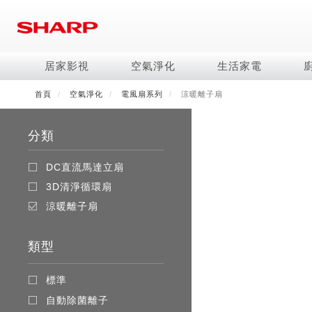
移
至
主
內
居家影視
空氣淨化
生活家電
容
首頁
空氣淨化
電風扇系列
涼暖離子扇
電視/顯示器系列
空氣淨化系列
冰箱系列
水波爐
照明系列
美容保濕
商用解決方案
影音週邊
冷暖空調系列
技術
烹飪
鞋體保養系列
美髮造型
AQUOS 8K
Purefit空氣美學機
冷凍庫
AIoT智慧水波爐
LED吸頂燈
水活力美容保濕器
商用顯示器
藍牙音響
冷暖型
冰箱系列介紹
AIoT智慧零水鍋
高科技鞋履賦活器
吹風機
商用微波爐
分類
AQUOS XLED
AIoT智慧空氣清淨機
六門
水波爐
商用投影機
AIoT智慧空調
四門對開除菌冰箱
零水鍋
正負離子造型器
商用空氣清淨機
AQUOS QLED
水活力空氣清淨機
五門(左右開)
觸控式電子白板
冷專型
左右開除菌冰箱
DC直流馬達立扇
AQUOS 4K UHD
空氣清淨機
四門
拼接電視牆
故障代碼查詢
3D清淨循環扇
AQUOS 2K FHD
自動除菌離子產生器
三門
DirectView LED
涼暖離子扇
雙門
電風扇系列
FAQ
淨水器
暖風系列
FAQ
類型
DC直流馬達立扇
無孔槽洗衣機
超淨系列淨水器
多功能暖烘機
iBarista 智慧咖啡機
3D清淨循環扇
左右開冰箱
淨水器濾芯
零水鍋
標準
涼暖離子扇
無線吸塵器
水波爐
自動除菌離子