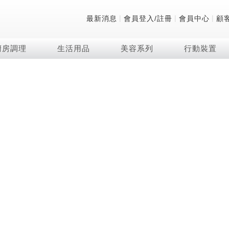
|
|
|
最新消息
會員登入/註冊
會員中心
顧
廚房調理
生活用品
美容系列
行動裝置
技術
除濕機系列
清洗系列
微波爐
防護用品系列
頭皮調理
技術
RACTIVE Air系列
飲品
保溫/冷藏系列
FAQ
夏普量子臻原色
2合1空氣清淨除濕機
無孔槽系列介紹
機械轉盤微波爐
低反射蛾眼面罩
頭皮手持按摩器
新型冠狀病毒抑制實
羽量級無線快充吸塵
咖啡機
TEKION COOLER
美容家電
AQUOS XLED
自動除菌離子除濕機
無孔槽洗衣機
電子平板微波爐
自動除菌離子實證
Soda Presso氣泡水
AQUOS 8K 第三代
高效除濕機
滾筒洗衣機/乾衣機
電子轉盤微波爐
J-TECH空調技術
8K影像技術展現
AIoT智慧聯網除濕機
直立變頻洗衣機
空氣清淨機結合捕蚊
乾淨方美學除濕機
超音波清洗棒
自動除菌離子技術
FAQ
PCI 自動除菌離子