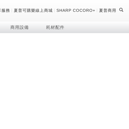
|
|
|
客服務
夏普可購樂線上商城
SHARP COCORO+
夏普商用
商用設備
耗材配件
證
器
 科技酷冷袋
機
技術