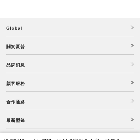
面
Global
關於夏普
品牌消息
顧客服務
合作通路
最新型錄
食譜查詢